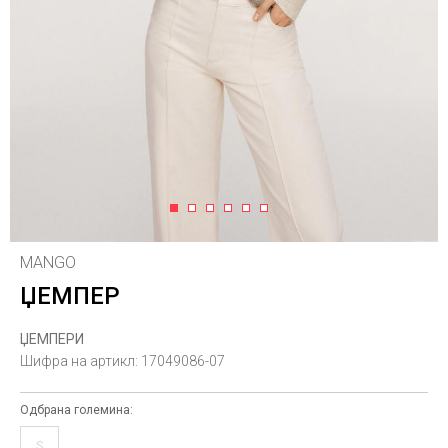
1
2
3
4
5
6
MANGO
ЏЕМПЕР
ЏЕМПЕРИ
Шифра на артикл:
17049086-07
Одбрана големина:
S