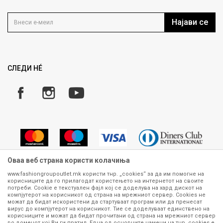
Контакт
Услови на користење
Кариера
Најави се
Како да купите
Ценовник
Право на повлекување/враќање на производ
Рекламации
Замена и рефундација на производи
СЛЕДИ НÉ
Услови за испорака
Плаќање
Оваа веб страна користи колачиња
www.fashiongroupoutlet.mk користи тнр. „cookies“ за да им помогне на
корисниците да го прилагодат користењето на интернетот на своите
Сите информации околу производите кои се изложени на нашата
потреби. Cookie е текстуален фајл кој се доделува на хард дискот на
онлајн продавница се стремиме да бидат конкретни, точни и прецизни,
компјутерот на корисникот од страна на мрежниот сервер. Cookies не
можат да бидат искористени да стартуваат програм или да пренесат
меѓутоа не можеме да гарантираме дека се без ниту една грешка или
вирус до компјутерот на корисникот. Тие се доделуваат единствено на
пак дека сите производи во моментот се достапни на залиха.
корисниците и можат да бидат прочитани од страна на мрежниот сервер
Фотографиите се најверодостојниот приказ на производот. Доколку
во доменот кој Ви ги пратил. Една од основните намени на тнр. сookies е