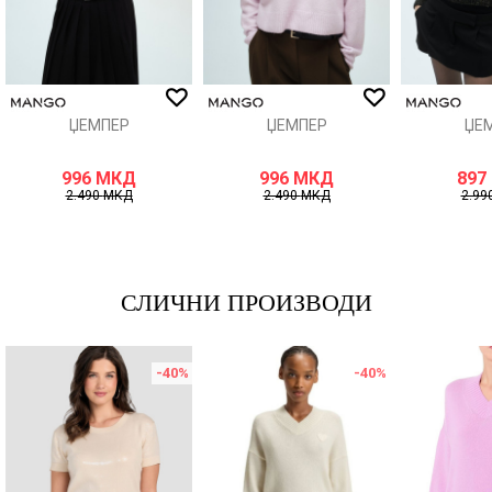
ИСПРАТИ
ЏЕМПЕР
ЏЕМПЕР
ЏЕ
996
МКД
996
МКД
897
2.490
МКД
2.490
МКД
2.99
СЛИЧНИ ПРОИЗВОДИ
-40
%
-40
%