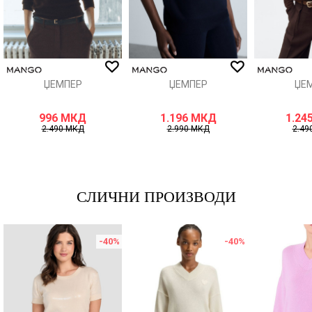
ИСПРАТИ
ЏЕМПЕР
ЏЕМПЕР
ЏЕ
996
МКД
1.196
МКД
1.24
2.490
МКД
2.990
МКД
2.49
СЛИЧНИ ПРОИЗВОДИ
-40
%
-40
%