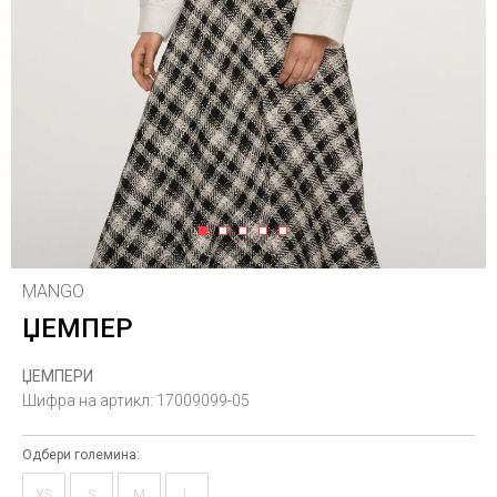
1
2
3
4
5
MANGO
ЏЕМПЕР
ЏЕМПЕРИ
Шифра на артикл:
17009099-05
Одбери големина:
XS
S
M
L