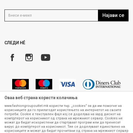
Контакт
Услови на користење
Кариера
Најави се
Како да купите
Ценовник
Право на повлекување/враќање на производ
Рекламации
Замена и рефундација на производи
СЛЕДИ НÉ
Услови за испорака
Плаќање
Оваа веб страна користи колачиња
www.fashiongroupoutlet.mk користи тнр. „cookies“ за да им помогне на
корисниците да го прилагодат користењето на интернетот на своите
Сите информации околу производите кои се изложени на нашата
потреби. Cookie е текстуален фајл кој се доделува на хард дискот на
онлајн продавница се стремиме да бидат конкретни, точни и прецизни,
компјутерот на корисникот од страна на мрежниот сервер. Cookies не
можат да бидат искористени да стартуваат програм или да пренесат
меѓутоа не можеме да гарантираме дека се без ниту една грешка или
вирус до компјутерот на корисникот. Тие се доделуваат единствено на
пак дека сите производи во моментот се достапни на залиха.
корисниците и можат да бидат прочитани од страна на мрежниот сервер