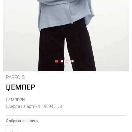
1
2
3
4
PARFOIS
ЏЕМПЕР
ЏЕМПЕРИ
Шифра на артикл:
190945_LB
Одбрана големина:
U