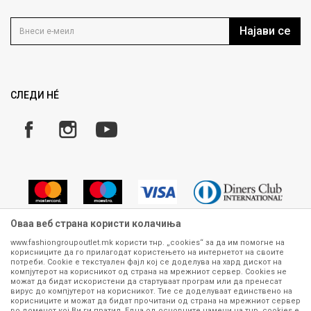
Контакт
Услови на користење
Кариера
Најави се
Како да купите
Ценовник
Право на повлекување/враќање на производ
Рекламации
Замена и рефундација на производи
СЛЕДИ НÉ
Услови за испорака
Плаќање
Оваа веб страна користи колачиња
www.fashiongroupoutlet.mk користи тнр. „cookies“ за да им помогне на
корисниците да го прилагодат користењето на интернетот на своите
Сите информации околу производите кои се изложени на нашата
потреби. Cookie е текстуален фајл кој се доделува на хард дискот на
онлајн продавница се стремиме да бидат конкретни, точни и прецизни,
компјутерот на корисникот од страна на мрежниот сервер. Cookies не
можат да бидат искористени да стартуваат програм или да пренесат
меѓутоа не можеме да гарантираме дека се без ниту една грешка или
вирус до компјутерот на корисникот. Тие се доделуваат единствено на
пак дека сите производи во моментот се достапни на залиха.
корисниците и можат да бидат прочитани од страна на мрежниот сервер
Фотографиите се најверодостојниот приказ на производот. Доколку
во доменот кој Ви ги пратил. Една од основните намени на тнр. сookies е