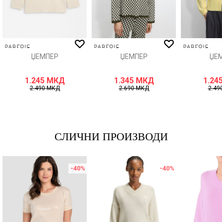
ИСПРАТИ
ЏЕМПЕР
ЏЕМПЕР
ЏЕ
1.245
МКД
1.345
МКД
1.24
2.490
МКД
2.690
МКД
2.49
СЛИЧНИ ПРОИЗВОДИ
-40
%
-40
%