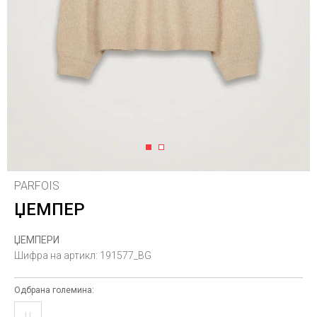
1
2
PARFOIS
ЏЕМПЕР
ЏЕМПЕРИ
Шифра на артикл:
191577_BG
Одбрана големина:
U