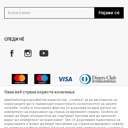
Контакт
Услови на користење
Кариера
Најави се
Како да купите
Ценовник
Право на повлекување/враќање на производ
Рекламации
Замена и рефундација на производи
СЛЕДИ НÉ
Услови за испорака
Плаќање
Оваа веб страна користи колачиња
www.fashiongroupoutlet.mk користи тнр. „cookies“ за да им помогне на
корисниците да го прилагодат користењето на интернетот на своите
Сите информации околу производите кои се изложени на нашата
потреби. Cookie е текстуален фајл кој се доделува на хард дискот на
онлајн продавница се стремиме да бидат конкретни, точни и прецизни,
компјутерот на корисникот од страна на мрежниот сервер. Cookies не
можат да бидат искористени да стартуваат програм или да пренесат
меѓутоа не можеме да гарантираме дека се без ниту една грешка или
вирус до компјутерот на корисникот. Тие се доделуваат единствено на
пак дека сите производи во моментот се достапни на залиха.
корисниците и можат да бидат прочитани од страна на мрежниот сервер
Фотографиите се најверодостојниот приказ на производот. Доколку
во доменот кој Ви ги пратил. Една од основните намени на тнр. сookies е