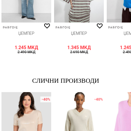
ИСПРАТИ
ЏЕМПЕР
ЏЕМПЕР
ЏЕ
1.245
МКД
1.345
МКД
1.24
2.490
МКД
2.690
МКД
2.49
СЛИЧНИ ПРОИЗВОДИ
-40
%
-40
%