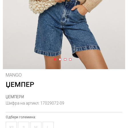
1
2
3
4
MANGO
ЏЕМПЕР
ЏЕМПЕРИ
Шифра на артикл:
17029072-09
Одбери големина:
XS
S
M
L