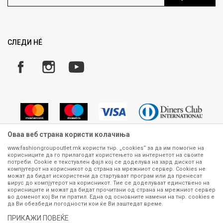
Ценовник
Право на повлекување/враќање на производ
Рекламации
Замена и рефундација на производи
СЛЕДИ НÉ
Услови за испорака
Плаќање
Оваа веб страна користи колачиња
www.fashiongroupoutlet.mk користи тнр. „cookies“ за да им помогне на
корисниците да го прилагодат користењето на интернетот на своите
Сите информации околу производите кои се изложени на нашата
потреби. Cookie е текстуален фајл кој се доделува на хард дискот на
онлајн продавница се стремиме да бидат конкретни, точни и прецизни,
компјутерот на корисникот од страна на мрежниот сервер. Cookies не
можат да бидат искористени да стартуваат програм или да пренесат
меѓутоа не можеме да гарантираме дека се без ниту една грешка или
вирус до компјутерот на корисникот. Тие се доделуваат единствено на
пак дека сите производи во моментот се достапни на залиха.
корисниците и можат да бидат прочитани од страна на мрежниот сервер
Фотографиите се најверодостојниот приказ на производот. Доколку
во доменот кој Ви ги пратил. Една од основните намени на тнр. сookies е
дојде до потреба за замена на производ или рефундација, процедурата
да Ви обезбеди погодности кои ќе Ви заштедат време.
може да трае до 15 работни дена. За повеќе информации,
ПРИКАЖИ ПОВЕЌЕ
контактирајте не на телефонскиот број 070 275 363 или на е-