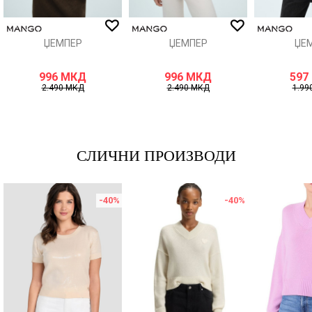
ИСПРАТИ
ЏЕМПЕР
ЏЕМПЕР
ЏЕ
996
МКД
996
МКД
597
2.490
МКД
2.490
МКД
1.99
СЛИЧНИ ПРОИЗВОДИ
-40
%
-40
%