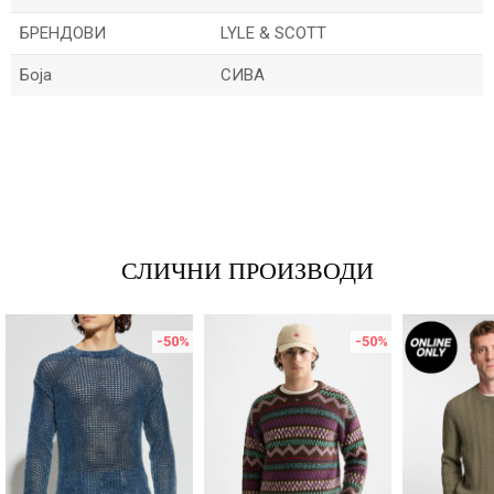
БРЕНДОВИ
LYLE & SCOTT
Боја
СИВА
Име/Прекар
Е-меил
СЛИЧНИ ПРОИЗВОДИ
Порака
-50
%
-50
%