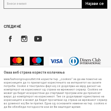
Кариера
Најави се
Како да купите
Ценовник
Право на повлекување/враќање на производ
Рекламации
Замена и рефундација на производи
СЛЕДИ НÉ
Услови за испорака
Плаќање
Оваа веб страна користи колачиња
www.fashiongroupoutlet.mk користи тнр. „cookies“ за да им помогне на
корисниците да го прилагодат користењето на интернетот на своите
Сите информации околу производите кои се изложени на нашата
потреби. Cookie е текстуален фајл кој се доделува на хард дискот на
онлајн продавница се стремиме да бидат конкретни, точни и прецизни,
компјутерот на корисникот од страна на мрежниот сервер. Cookies не
можат да бидат искористени да стартуваат програм или да пренесат
меѓутоа не можеме да гарантираме дека се без ниту една грешка или
вирус до компјутерот на корисникот. Тие се доделуваат единствено на
пак дека сите производи во моментот се достапни на залиха.
корисниците и можат да бидат прочитани од страна на мрежниот сервер
Фотографиите се најверодостојниот приказ на производот. Доколку
во доменот кој Ви ги пратил. Една од основните намени на тнр. сookies е
дојде до потреба за замена на производ или рефундација, процедурата
да Ви обезбеди погодности кои ќе Ви заштедат време.
може да трае до 15 работни дена. За повеќе информации,