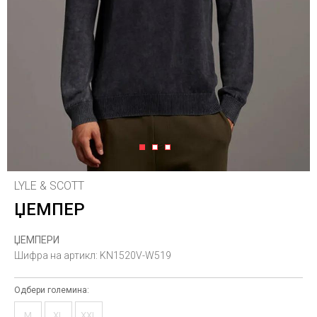
1
2
3
LYLE & SCOTT
ЏЕМПЕР
ЏЕМПЕРИ
Шифра на артикл:
KN1520V-W519
Одбери големина:
M
XL
XXL