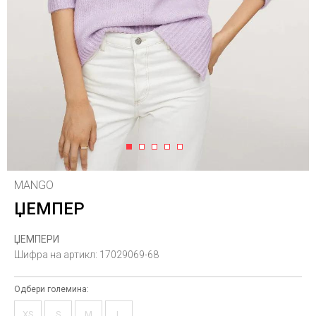
1
2
3
4
5
MANGO
ЏЕМПЕР
ЏЕМПЕРИ
Шифра на артикл:
17029069-68
Одбери големина:
XS
S
M
L