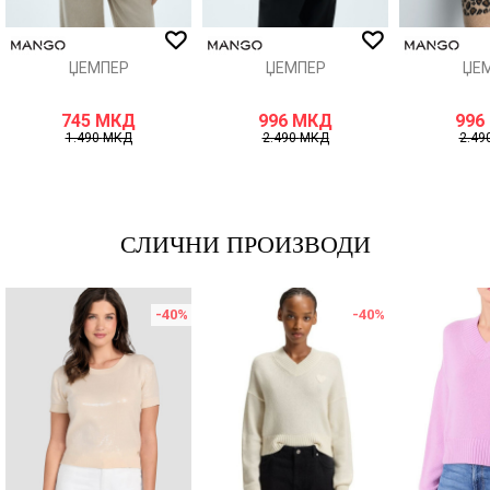
ИСПРАТИ
ЏЕМПЕР
ЏЕМПЕР
ЏЕ
745
МКД
996
МКД
996
1.490
МКД
2.490
МКД
2.49
СЛИЧНИ ПРОИЗВОДИ
-40
%
-40
%