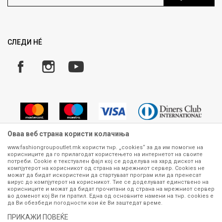
Ценовник
Право на повлекување/враќање на производ
Рекламации
Замена и рефундација на производи
СЛЕДИ НÉ
Услови за испорака
Плаќање
Оваа веб страна користи колачиња
www.fashiongroupoutlet.mk користи тнр. „cookies“ за да им помогне на
корисниците да го прилагодат користењето на интернетот на своите
Сите информации околу производите кои се изложени на нашата
потреби. Cookie е текстуален фајл кој се доделува на хард дискот на
онлајн продавница се стремиме да бидат конкретни, точни и прецизни,
компјутерот на корисникот од страна на мрежниот сервер. Cookies не
можат да бидат искористени да стартуваат програм или да пренесат
меѓутоа не можеме да гарантираме дека се без ниту една грешка или
вирус до компјутерот на корисникот. Тие се доделуваат единствено на
пак дека сите производи во моментот се достапни на залиха.
корисниците и можат да бидат прочитани од страна на мрежниот сервер
Фотографиите се најверодостојниот приказ на производот. Доколку
во доменот кој Ви ги пратил. Една од основните намени на тнр. сookies е
дојде до потреба за замена на производ или рефундација, процедурата
да Ви обезбеди погодности кои ќе Ви заштедат време.
може да трае до 15 работни дена. За повеќе информации,
ПРИКАЖИ ПОВЕЌЕ
контактирајте не на телефонскиот број 070 275 363 или на е-