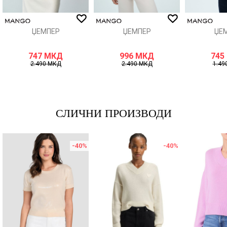
ИСПРАТИ
ЏЕМПЕР
ЏЕМПЕР
ЏЕ
747
МКД
996
МКД
745
2.490
МКД
2.490
МКД
1.49
СЛИЧНИ ПРОИЗВОДИ
-40
%
-40
%