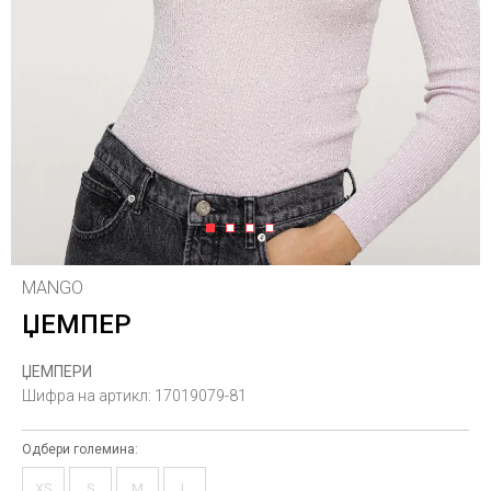
1
2
3
4
MANGO
ЏЕМПЕР
ЏЕМПЕРИ
Шифра на артикл:
17019079-81
Одбери големина:
XS
S
M
L