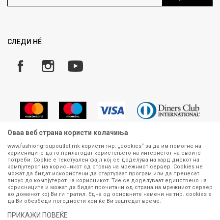
Ценовник
Право на повлекување/враќање на производ
Рекламации
Замена и рефундација на производи
СЛЕДИ НÉ
Услови за испорака
Плаќање
Оваа веб страна користи колачиња
www.fashiongroupoutlet.mk користи тнр. „cookies“ за да им помогне на
корисниците да го прилагодат користењето на интернетот на своите
Сите информации околу производите кои се изложени на нашата
потреби. Cookie е текстуален фајл кој се доделува на хард дискот на
онлајн продавница се стремиме да бидат конкретни, точни и прецизни,
компјутерот на корисникот од страна на мрежниот сервер. Cookies не
можат да бидат искористени да стартуваат програм или да пренесат
меѓутоа не можеме да гарантираме дека се без ниту една грешка или
вирус до компјутерот на корисникот. Тие се доделуваат единствено на
пак дека сите производи во моментот се достапни на залиха.
корисниците и можат да бидат прочитани од страна на мрежниот сервер
Фотографиите се најверодостојниот приказ на производот. Доколку
во доменот кој Ви ги пратил. Една од основните намени на тнр. сookies е
дојде до потреба за замена на производ или рефундација, процедурата
да Ви обезбеди погодности кои ќе Ви заштедат време.
може да трае до 15 работни дена. За повеќе информации,
ПРИКАЖИ ПОВЕЌЕ
контактирајте не на телефонскиот број 070 275 363 или на е-