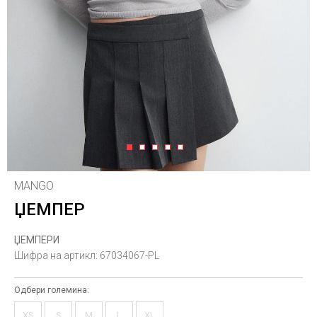
1
2
3
4
5
MANGO
ЏЕМПЕР
ЏЕМПЕРИ
Шифра на артикл:
67034067-PL
Одбери големина:
XS
S
M
L
XL