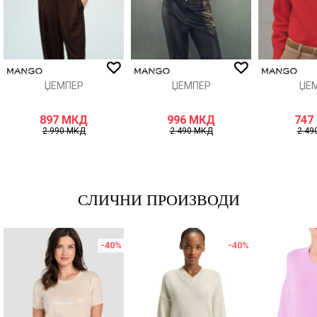
ИСПРАТИ
ЏЕМПЕР
ЏЕМПЕР
ЏЕ
897
МКД
996
МКД
747
2.990
МКД
2.490
МКД
2.49
СЛИЧНИ ПРОИЗВОДИ
-40
%
-40
%