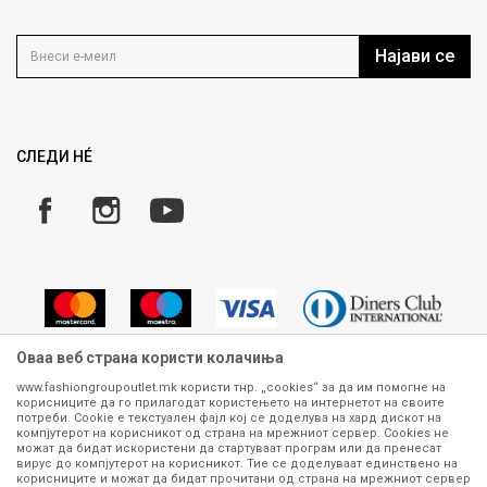
Контакт
Услови на користење
Кариера
Најави се
Како да купите
Ценовник
Право на повлекување/враќање на производ
Рекламации
Замена и рефундација на производи
СЛЕДИ НÉ
Услови за испорака
Плаќање
Оваа веб страна користи колачиња
www.fashiongroupoutlet.mk користи тнр. „cookies“ за да им помогне на
корисниците да го прилагодат користењето на интернетот на своите
Сите информации околу производите кои се изложени на нашата
потреби. Cookie е текстуален фајл кој се доделува на хард дискот на
онлајн продавница се стремиме да бидат конкретни, точни и прецизни,
компјутерот на корисникот од страна на мрежниот сервер. Cookies не
можат да бидат искористени да стартуваат програм или да пренесат
меѓутоа не можеме да гарантираме дека се без ниту една грешка или
вирус до компјутерот на корисникот. Тие се доделуваат единствено на
пак дека сите производи во моментот се достапни на залиха.
корисниците и можат да бидат прочитани од страна на мрежниот сервер