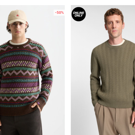
-50
%