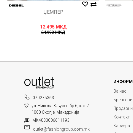
ЏЕМПЕР
12.495
МКД
24.990
МКД
ИНФОРМ
За нас
070275363
Брендови
ул. Никола Кљусев бр.6, кат 7
Продавни
1000 Скопје, Македонија
Контакт
ДБ: МК4030006611193
Кариера
outlet@fashiongroup.com.mk