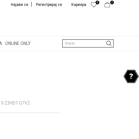
0
0
Најави се
Регистрирај се
Кариера
А
ONLINE ONLY
Барај
9 Z3HD1 G7V2