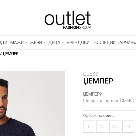
ОДИ
МАЖИ
ЖЕНИ
ДЕЦА
БРЕНДОВИ
ПОСЛЕДНИ ПАРЧИЊ
ЏЕМПЕР
GUESS
ЏЕМПЕР
ЏЕМПЕРИ
Шифра на артикл:
GM4BR1
Одбери големина:
L
XL
XXL
M