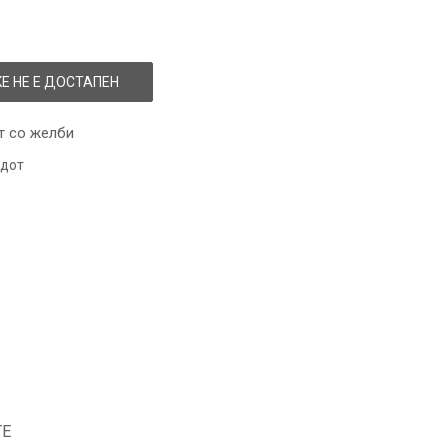
Е НЕ Е ДОСТАПЕН
т со желби
одот
ТЕ