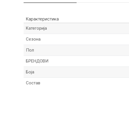
Карактеристика
Kатегорија
Сезона
Пол
БРЕНДОВИ
Боја
Состав
Име/Прекар
Порака