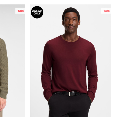
-58
%
-40
%