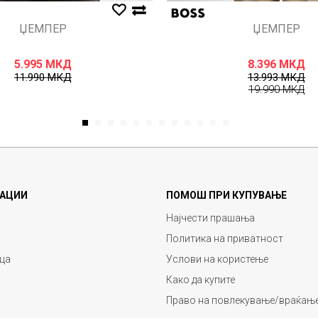
ЏЕМПЕР
ЏЕМПЕР
5.995
МКД
8.396
МКД
11.990
МКД
13.993
МКД
19.990
МКД
1
2
3
4
5
6
7
8
9
10
11
12
АЦИИ
ПОМОШ ПРИ КУПУВАЊЕ
Најчести прашања
Политика на приватност
ца
Услови на користење
Како да купите
Право на повлекување/враќање