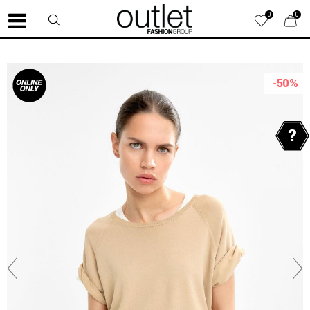
0
0
-50
%