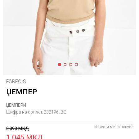
1
2
3
4
PARFOIS
ЏЕМПЕР
ЏЕМПЕРИ
Шифра на артикл:
232196_BG
Извести ме за попуст
2.090
МКД
1.045
МКД