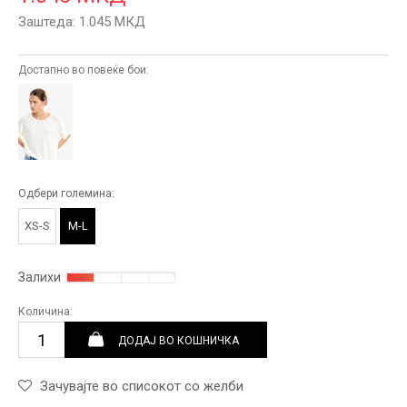
Заштеда:
1.045
МКД
Достапно во повеќе бои:
Одбери големина:
XS-S
M-L
Залихи
Количина:
ДОДАЈ ВО КОШНИЧКА
Зачувајте во списокот со желби