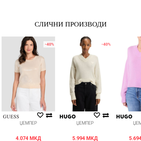
СЛИЧНИ ПРОИЗВОДИ
-40
%
-40
%
ЏЕМПЕР
ЏЕМПЕР
ЏЕ
4.074
МКД
5.994
МКД
5.69