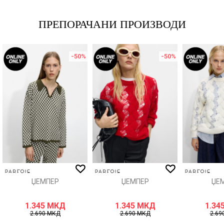
Е-меил
ПРЕПОРАЧАНИ ПРОИЗВОДИ
-50
%
-50
%
Порака
ИСПРАТИ
ЏЕМПЕР
ЏЕМПЕР
ЏЕ
1.345
МКД
1.345
МКД
1.34
2.690
МКД
2.690
МКД
2.69