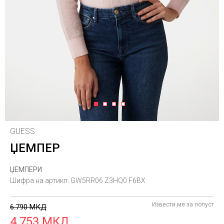
1
2
3
4
GUESS
ЏЕМПЕР
ЏЕМПЕРИ
Шифра на артикл:
GW5RR06 Z3HQ0 F6BX
Извести ме за попуст
6.790
МКД
4.753
МКД