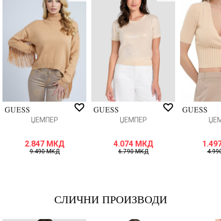
Порака
ИСПРАТИ
ЏЕМПЕР
ЏЕМПЕР
ЏЕ
2.847
МКД
4.074
МКД
1.49
9.490
МКД
6.790
МКД
4.99
СЛИЧНИ ПРОИЗВОДИ