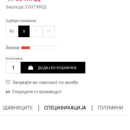
Заштеда:
2.037
МКД
Одбери големина:
XS
S
L
M
Залихи
Количина:
ДОДАЈ ВО КОШНИЧКА
Зачувајте во списокот со желби
Споредете го производот
ПРОДАВНИЦИТЕ
СПЕЦИФИКАЦИЈА
ГОЛЕМИНИ