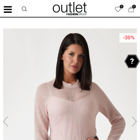
0
0
-30
%