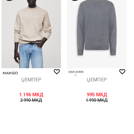
ЏЕМПЕР
ЏЕМПЕР
1.196
МКД
995
МКД
2.990
МКД
1.990
МКД