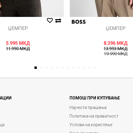
ЏЕМПЕР
ЏЕМПЕР
5.995
МКД
8.396
МКД
11.990
МКД
13.993
МКД
19.990
МКД
1
2
3
4
5
6
7
8
9
10
11
12
АЦИИ
ПОМОШ ПРИ КУПУВАЊЕ
Најчести прашања
Политика на приватност
ца
Услови на користење