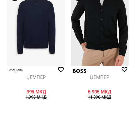
ИСПРАТИ
ЏЕМПЕР
ЏЕМПЕР
995
МКД
5.995
МКД
1.990
МКД
11.990
МКД