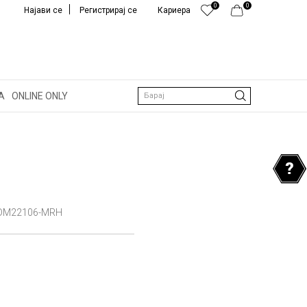
0
0
Најави се
Регистрирај се
Кариера
А
ONLINE ONLY
Барај
DM22106-MRH