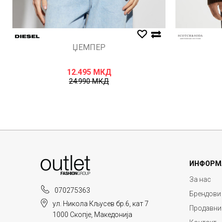
ЏЕМПЕР
12.495
МКД
24.990
МКД
ИНФОРМ
За нас
070275363
Брендови
ул. Никола Кљусев бр.6, кат 7
Продавни
1000 Скопје, Македонија