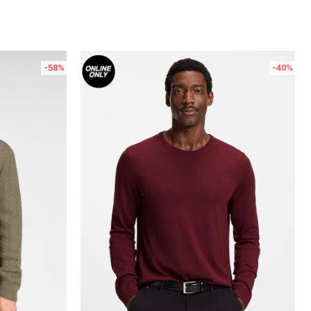
-58
%
-40
%