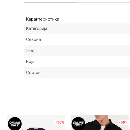
Карактеристика
Kатегорија
Сезона
Пол
Боја
Состав
Име/Прекар
Порака
%
-50
%
-50
%