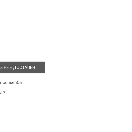
Е НЕ Е ДОСТАПЕН
т со желби
одот