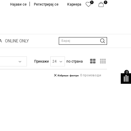
0
0
Најави се
Регистрирај се
Кариера
А
ONLINE ONLY
Барај
Прикажи
по страна
0
0
производи
Избриши филтри