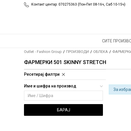
Контакт центар: 070275363 (Пон-Пет 08-16ч, Саб 10-15ч)
СИТЕ ПРОИЗВ
Outlet - Fashion Group
ПРОИЗВОДИ
ОБЛЕКА
ФАРМЕРК
ФАРМЕРКИ 501 SKINNY STRETCH
Ресетирај филтри
Име и шифра на производ
За избра
БАРАЈ