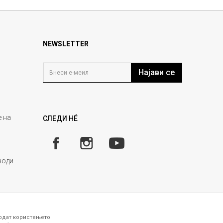
NEWSLETTER
Најави се
 на
СЛЕДИ НÉ
води
годат користењето