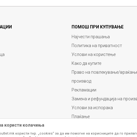
АЦИИ
ПОМОШ ПРИ КУПУВАЊЕ
Најчести прашања
Политика на приватност
ца
Услови на користење
Како да купите
Право на повлекување/враќање
производ
Рекламации
Замена и рефундација на произ
Услови за испорака
Плаќање
на користи колачиња
outlet.mk користи тнр. „cookies“ за да им помогне на корисниците да го прила