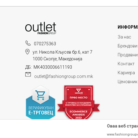
ИНФОРМ
За нас
070275363
Брендови
ул. Никола Кљусев бр.6, кат 7
Продавни
1000 Скопје, Македонија
Контакт
ДБ: МК4030006611193
Кариера
outlet@fashiongroup.com.mk
Ценовник
Оваа веб стра
www.fashiongroup