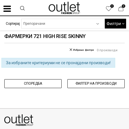
0
0
Филтри
Сортирај
ФАРМЕРКИ 721 HIGH RISE SKINNY
Избриши филтри
0
производи
За избраните критериуми не се пронајдени производи!
СПОРЕДБА
ФИЛТЕР НА ПРОИЗВОДИ
070275363
ул. Никола Кљусев бр.6, кат 7