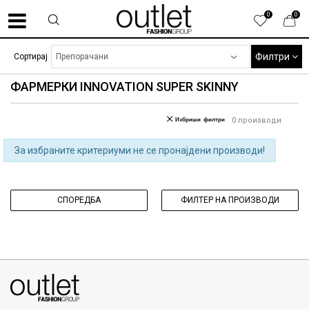
0
0
Филтри
Сортирај
ФАРМЕРКИ INNOVATION SUPER SKINNY
Избриши филтри
0
производи
За избраните критериуми не се пронајдени производи!
СПОРЕДБА
ФИЛТЕР НА ПРОИЗВОДИ
070275363
ул. Никола Кљусев бр.6, кат 7