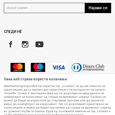
Контакт
Услови на користење
Кариера
Најави се
Како да купите
Ценовник
Право на повлекување/враќање на производ
Рекламации
Замена и рефундација на производи
СЛЕДИ НÉ
Услови за испорака
Плаќање
Оваа веб страна користи колачиња
www.fashiongroupoutlet.mk користи тнр. „cookies“ за да им помогне на
корисниците да го прилагодат користењето на интернетот на своите
Сите информации околу производите кои се изложени на нашата
потреби. Cookie е текстуален фајл кој се доделува на хард дискот на
онлајн продавница се стремиме да бидат конкретни, точни и прецизни,
компјутерот на корисникот од страна на мрежниот сервер. Cookies не
можат да бидат искористени да стартуваат програм или да пренесат
меѓутоа не можеме да гарантираме дека се без ниту една грешка или
вирус до компјутерот на корисникот. Тие се доделуваат единствено на
пак дека сите производи во моментот се достапни на залиха.
корисниците и можат да бидат прочитани од страна на мрежниот сервер
Фотографиите се најверодостојниот приказ на производот. Доколку
во доменот кој Ви ги пратил. Една од основните намени на тнр. сookies е
дојде до потреба за замена на производ или рефундација, процедурата
да Ви обезбеди погодности кои ќе Ви заштедат време.