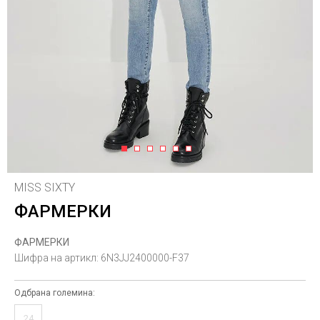
1
2
3
4
5
6
MISS SIXTY
ФАРМЕРКИ
ФАРМЕРКИ
Шифра на артикл:
6N3JJ2400000-F37
Одбрана големина:
24