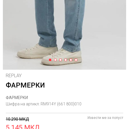
1
2
3
4
5
6
REPLAY
ФАРМЕРКИ
ФАРМЕРКИ
Шифра на артикл:
RM914Y {661 800}010
Извести ме за попуст
10.290
МКД
5.145
МКД