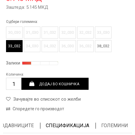
Заштеда:
5.145
МКД
Одбери големина:
30_030
31_030
31_032
32_030
32_032
33_030
33_032
34_030
34_032
36_030
36_032
38_032
Залихи
Количина:
ДОДАЈ ВО КОШНИЧКА
Зачувајте во списокот со желби
Споредете го производот
ПРОДАВНИЦИТЕ
СПЕЦИФИКАЦИЈА
ГОЛЕМИНИ