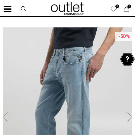
0
0
-50
%