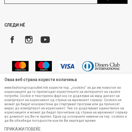
Ценовник
Право на повлекување/враќање на производ
Рекламации
Замена и рефундација на производи
СЛЕДИ НÉ
Услови за испорака
Плаќање
Оваа веб страна користи колачиња
www.fashiongroupoutlet.mk користи тнр. „cookies“ за да им помогне на
корисниците да го прилагодат користењето на интернетот на своите
Сите информации околу производите кои се изложени на нашата
потреби. Cookie е текстуален фајл кој се доделува на хард дискот на
онлајн продавница се стремиме да бидат конкретни, точни и прецизни,
компјутерот на корисникот од страна на мрежниот сервер. Cookies не
можат да бидат искористени да стартуваат програм или да пренесат
меѓутоа не можеме да гарантираме дека се без ниту една грешка или
вирус до компјутерот на корисникот. Тие се доделуваат единствено на
пак дека сите производи во моментот се достапни на залиха.
корисниците и можат да бидат прочитани од страна на мрежниот сервер
Фотографиите се најверодостојниот приказ на производот. Доколку
во доменот кој Ви ги пратил. Една од основните намени на тнр. сookies е
дојде до потреба за замена на производ или рефундација, процедурата
да Ви обезбеди погодности кои ќе Ви заштедат време.
може да трае до 15 работни дена. За повеќе информации,
ПРИКАЖИ ПОВЕЌЕ
контактирајте не на телефонскиот број 070 275 363 или на е-