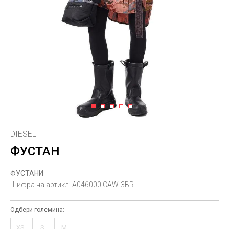
1
2
3
4
5
DIESEL
ФУСТАН
ФУСТАНИ
Шифра на артикл:
A046000ICAW-3BR
Одбери големина:
XS
S
M