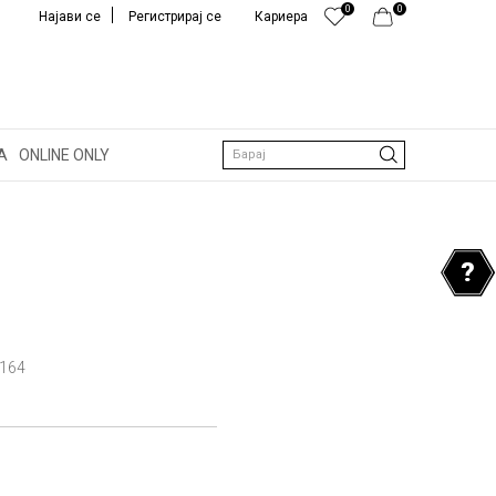
0
0
Најави се
Регистрирај се
Кариера
А
ONLINE ONLY
Барај
164