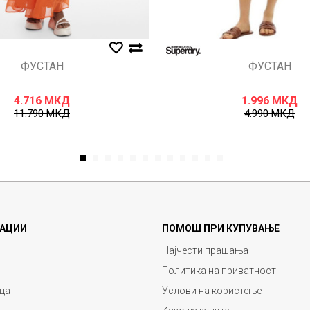
ФУСТАН
ФУСТАН
4.716
МКД
1.996
МКД
11.790
МКД
4.990
МКД
1
2
3
4
5
6
7
8
9
10
11
12
АЦИИ
ПОМОШ ПРИ КУПУВАЊЕ
Најчести прашања
Политика на приватност
ца
Услови на користење