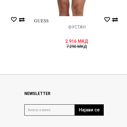
ФУСТАН
2.916
МКД
7.290
МКД
NEWSLETTER
Најави се