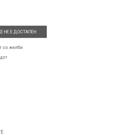
Е НЕ Е ДОСТАПЕН
т со желби
одот
ТЕ