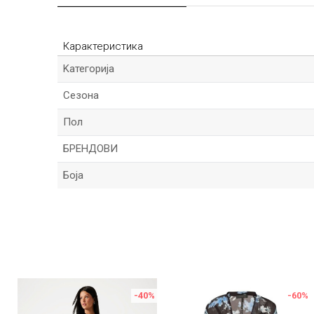
Карактеристика
Kатегорија
Сезона
Пол
БРЕНДОВИ
Боја
Име/Прекар
Порака
%
-40
%
-60
%