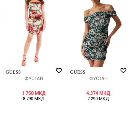
ФУСТАН
ФУСТАН
1.758
МКД
4.374
МКД
8.790
МКД
7.290
МКД