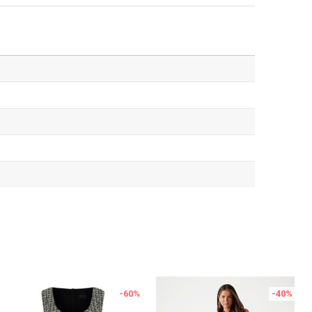
-60
%
-40
%