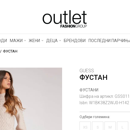
ОДИ
МАЖИ
ЖЕНИ
ДЕЦА
БРЕНДОВИ
ПОСЛЕДНИ ПАРЧИЊ
ФУСТАН
GUESS
ФУСТАН
ФУСТАНИ
Шифра на артикл:
GSS011
Isbn:
W1BK38Z2WJ0-H142
Одбери големина:
XS
S
M
L