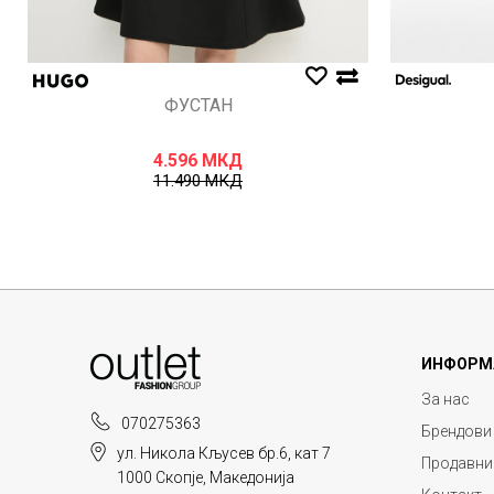
ФУСТАН
4.596
МКД
11.490
МКД
ИНФОРМ
За нас
070275363
Брендови
ул. Никола Кљусев бр.6, кат 7
Продавни
1000 Скопје, Македонија