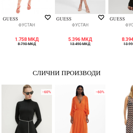
ИСПРАТИ
ФУСТАН
ФУСТАН
ФУ
1.758
МКД
5.396
МКД
8.39
8.790
МКД
13.490
МКД
13.9
СЛИЧНИ ПРОИЗВОДИ
-60
%
-60
%