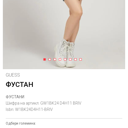
1
2
3
4
5
6
7
8
GUESS
ФУСТАН
ФУСТАНИ
Шифра на артикл:
GW1BK24 D4H11 BRIV
Isbn:
W1BK24D4H11-BRIV
Одбери големина: