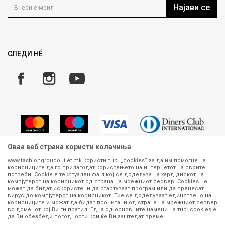
Кариера
Најави се
Како да купите
Ценовник
Право на повлекување/враќање на производ
Рекламации
Замена и рефундација на производи
СЛЕДИ НÉ
Услови за испорака
Плаќање
Оваа веб страна користи колачиња
www.fashiongroupoutlet.mk користи тнр. „cookies“ за да им помогне на
корисниците да го прилагодат користењето на интернетот на своите
Сите информации околу производите кои се изложени на нашата
потреби. Cookie е текстуален фајл кој се доделува на хард дискот на
онлајн продавница се стремиме да бидат конкретни, точни и прецизни,
компјутерот на корисникот од страна на мрежниот сервер. Cookies не
можат да бидат искористени да стартуваат програм или да пренесат
меѓутоа не можеме да гарантираме дека се без ниту една грешка или
вирус до компјутерот на корисникот. Тие се доделуваат единствено на
пак дека сите производи во моментот се достапни на залиха.
корисниците и можат да бидат прочитани од страна на мрежниот сервер
Фотографиите се најверодостојниот приказ на производот. Доколку
во доменот кој Ви ги пратил. Една од основните намени на тнр. сookies е
дојде до потреба за замена на производ или рефундација, процедурата
да Ви обезбеди погодности кои ќе Ви заштедат време.
може да трае до 15 работни дена. За повеќе информации,