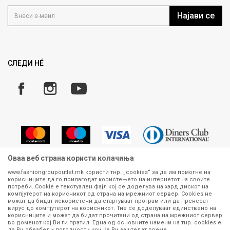
Контакт
Услови на користење
Кариера
Најави се
Како да купите
Ценовник
Право на повлекување/враќање на производ
Рекламации
Замена и рефундација на производи
СЛЕДИ НÉ
Услови за испорака
Плаќање
Оваа веб страна користи колачиња
www.fashiongroupoutlet.mk користи тнр. „cookies“ за да им помогне на
корисниците да го прилагодат користењето на интернетот на своите
Сите информации околу производите кои се изложени на нашата
потреби. Cookie е текстуален фајл кој се доделува на хард дискот на
онлајн продавница се стремиме да бидат конкретни, точни и прецизни,
компјутерот на корисникот од страна на мрежниот сервер. Cookies не
можат да бидат искористени да стартуваат програм или да пренесат
меѓутоа не можеме да гарантираме дека се без ниту една грешка или
вирус до компјутерот на корисникот. Тие се доделуваат единствено на
пак дека сите производи во моментот се достапни на залиха.
корисниците и можат да бидат прочитани од страна на мрежниот сервер
Фотографиите се најверодостојниот приказ на производот. Доколку
во доменот кој Ви ги пратил. Една од основните намени на тнр. сookies е
дојде до потреба за замена на производ или рефундација, процедурата
да Ви обезбеди погодности кои ќе Ви заштедат време.