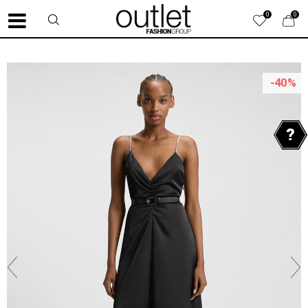
0
0
-40
%