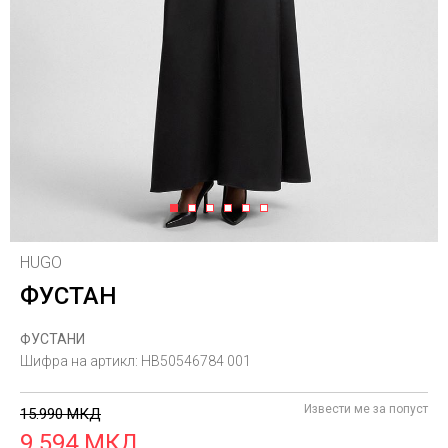
1
2
3
4
5
6
HUGO
ФУСТАН
ФУСТАНИ
Шифра на артикл:
HB50546784 001
Извести ме за попуст
15.990
МКД
9.594
МКД