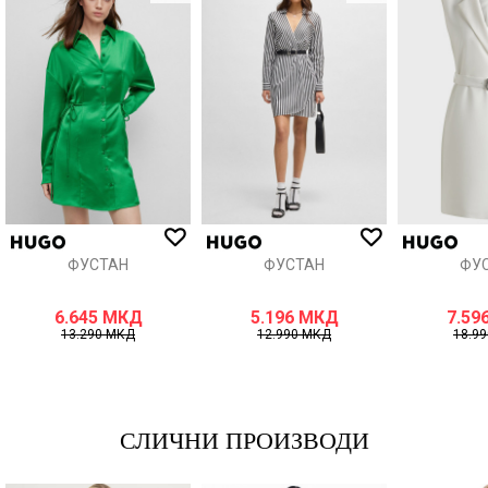
Порака
ИСПРАТИ
ФУСТАН
ФУСТАН
ФУ
6.645
МКД
5.196
МКД
7.59
13.290
МКД
12.990
МКД
18.9
СЛИЧНИ ПРОИЗВОДИ