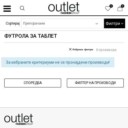
0
0
Филтри
Сортирај
ФУТРОЛА ЗА ТАБЛЕТ
Избриши филтри
0
производи
За избраните критериуми не се пронајдени производи!
СПОРЕДБА
ФИЛТЕР НА ПРОИЗВОДИ
070275363
ул. Никола Кљусев бр.6, кат 7