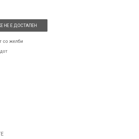
Е НЕ Е ДОСТАПЕН
т со желби
одот
ТЕ