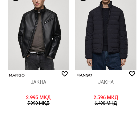
ИСПРАТИ
ЈАКНА
ЈАКНА
2.995
МКД
2.596
МКД
5.990
МКД
6.490
МКД