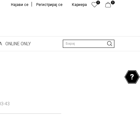
0
0
Најави се
Регистрирај се
Кариера
А
ONLINE ONLY
Барај
03-43