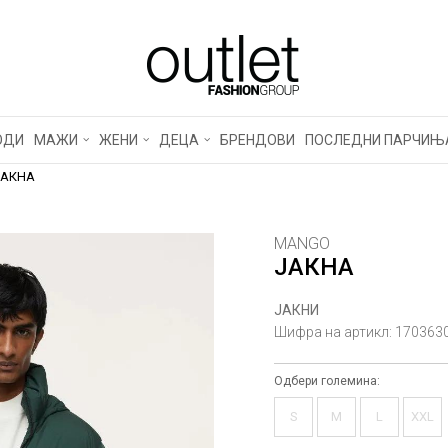
ОДИ
МАЖИ
ЖЕНИ
ДЕЦА
БРЕНДОВИ
ПОСЛЕДНИ ПАРЧИЊ
ЈАКНА
MANGO
ЈАКНА
ЈАКНИ
Шифра на артикл:
170363
Одбери големина:
S
M
L
XXL