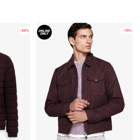
-60
%
-70
%