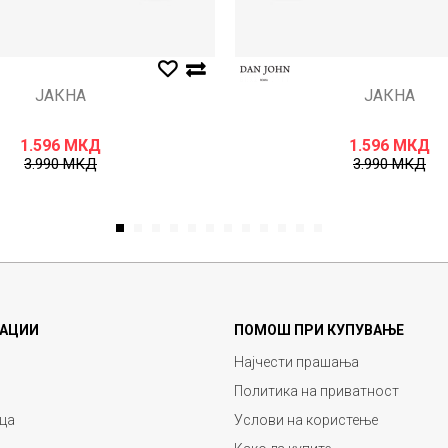
ЈАКНА
ЈАКНА
1.596
МКД
1.596
МКД
3.990
МКД
3.990
МКД
1
2
3
4
5
6
7
8
9
10
11
12
АЦИИ
ПОМОШ ПРИ КУПУВАЊЕ
Најчести прашања
Политика на приватност
ца
Услови на користење