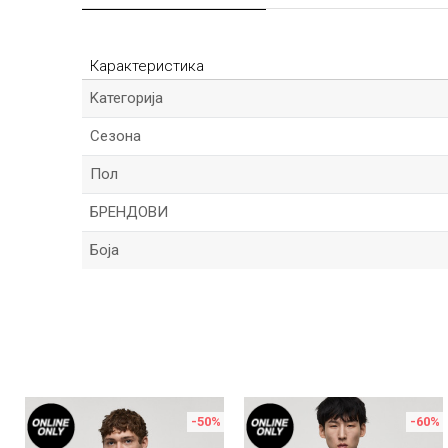
Карактеристика
Kатегорија
Сезона
Пол
БРЕНДОВИ
Боја
Име/Прекар
Порака
-50
%
-60
%