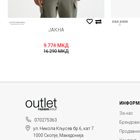
ЈАКНА
9.774
МКД
16.290
МКД
ИНФОРМ
За нас
070275363
Брендови
ул. Никола Кљусев бр.6, кат 7
Продавни
1000 Скопје, Македонија