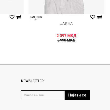
ЈАКНА
2.097
МКД
6.990
МКД
NEWSLETTER
Најави се