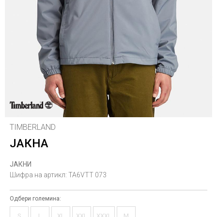
TIMBERLAND
ЈАКНА
ЈАКНИ
Шифра на артикл:
TA6VTT 073
Одбери големина:
S
L
XL
XXL
XXXL
M