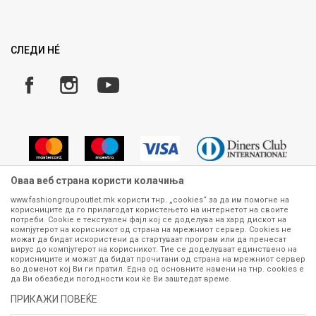
Ценовник
Право на повлекување/враќање на производ
Рекламации
Замена и рефундација на производи
СЛЕДИ НÉ
Услови за испорака
Плаќање
Оваа веб страна користи колачиња
www.fashiongroupoutlet.mk користи тнр. „cookies“ за да им помогне на
корисниците да го прилагодат користењето на интернетот на своите
Сите информации околу производите кои се изложени на нашата
потреби. Cookie е текстуален фајл кој се доделува на хард дискот на
онлајн продавница се стремиме да бидат конкретни, точни и прецизни,
компјутерот на корисникот од страна на мрежниот сервер. Cookies не
можат да бидат искористени да стартуваат програм или да пренесат
меѓутоа не можеме да гарантираме дека се без ниту една грешка или
вирус до компјутерот на корисникот. Тие се доделуваат единствено на
пак дека сите производи во моментот се достапни на залиха.
корисниците и можат да бидат прочитани од страна на мрежниот сервер
Фотографиите се најверодостојниот приказ на производот. Доколку
во доменот кој Ви ги пратил. Една од основните намени на тнр. сookies е
дојде до потреба за замена на производ или рефундација, процедурата
да Ви обезбеди погодности кои ќе Ви заштедат време.
може да трае до 15 работни дена. За повеќе информации,
ПРИКАЖИ ПОВЕЌЕ
контактирајте не на телефонскиот број 070 275 363 или на е-
маил
outlet@fashiongroup.com.mk
од
понеделник до петок (08-16ч)