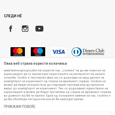
Право на повлекување/враќање на производ
ИСПРАТИ
Рекламации
Замена и рефундација на производи
СЛЕДИ НÉ
Услови за испорака
Плаќање
Оваа веб страна користи колачиња
www.fashiongroupoutlet.mk користи тнр. „cookies“ за да им помогне на
корисниците да го прилагодат користењето на интернетот на своите
Сите информации околу производите кои се изложени на нашата
потреби. Cookie е текстуален фајл кој се доделува на хард дискот на
онлајн продавница се стремиме да бидат конкретни, точни и прецизни,
компјутерот на корисникот од страна на мрежниот сервер. Cookies не
можат да бидат искористени да стартуваат програм или да пренесат
меѓутоа не можеме да гарантираме дека се без ниту една грешка или
вирус до компјутерот на корисникот. Тие се доделуваат единствено на
пак дека сите производи во моментот се достапни на залиха.
корисниците и можат да бидат прочитани од страна на мрежниот сервер
Фотографиите се најверодостојниот приказ на производот. Доколку
во доменот кој Ви ги пратил. Една од основните намени на тнр. сookies е
дојде до потреба за замена на производ или рефундација, процедурата
да Ви обезбеди погодности кои ќе Ви заштедат време.
може да трае до 15 работни дена. За повеќе информации,
ПРИКАЖИ ПОВЕЌЕ
контактирајте не на телефонскиот број 070 275 363 или на е-
маил
outlet@fashiongroup.com.mk
од
понеделник до петок (08-16ч)