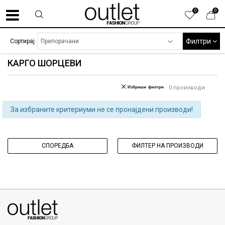
0
0
Филтри
Сортирај
КАРГО ШОРЦЕВИ
Избриши филтри
0
производи
За избраните критериуми не се пронајдени производи!
СПОРЕДБА
ФИЛТЕР НА ПРОИЗВОДИ
070275363
ул. Никола Кљусев бр.6, кат 7