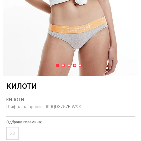
1
2
3
4
5
КИЛОТИ
КИЛОТИ
Шифра на артикл:
000QD3752E-W9S
Одбрана големина:
XS