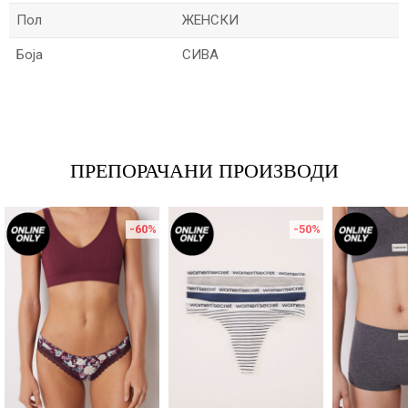
Пол
ЖЕНСКИ
Боја
СИВА
Име/Прекар
Е-меил
ПРЕПОРАЧАНИ ПРОИЗВОДИ
-60
%
-50
%
Порака