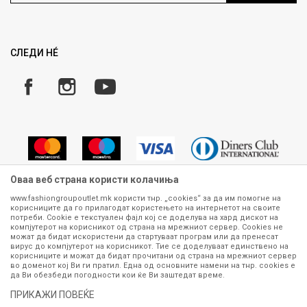
Ценовник
Право на повлекување/враќање на производ
Рекламации
Замена и рефундација на производи
СЛЕДИ НÉ
Услови за испорака
Плаќање
Оваа веб страна користи колачиња
www.fashiongroupoutlet.mk користи тнр. „cookies“ за да им помогне на
корисниците да го прилагодат користењето на интернетот на своите
Сите информации околу производите кои се изложени на нашата
потреби. Cookie е текстуален фајл кој се доделува на хард дискот на
онлајн продавница се стремиме да бидат конкретни, точни и прецизни,
компјутерот на корисникот од страна на мрежниот сервер. Cookies не
можат да бидат искористени да стартуваат програм или да пренесат
меѓутоа не можеме да гарантираме дека се без ниту една грешка или
вирус до компјутерот на корисникот. Тие се доделуваат единствено на
пак дека сите производи во моментот се достапни на залиха.
корисниците и можат да бидат прочитани од страна на мрежниот сервер
Фотографиите се најверодостојниот приказ на производот. Доколку
во доменот кој Ви ги пратил. Една од основните намени на тнр. сookies е
дојде до потреба за замена на производ или рефундација, процедурата
да Ви обезбеди погодности кои ќе Ви заштедат време.
може да трае до 15 работни дена. За повеќе информации,
ПРИКАЖИ ПОВЕЌЕ
контактирајте не на телефонскиот број 070 275 363 или на е-