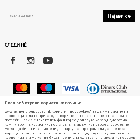
Контакт
Услови на користење
Кариера
Најави се
Како да купите
Ценовник
Право на повлекување/враќање на производ
Рекламации
Замена и рефундација на производи
СЛЕДИ НÉ
Услови за испорака
Плаќање
Оваа веб страна користи колачиња
www.fashiongroupoutlet.mk користи тнр. „cookies“ за да им помогне на
корисниците да го прилагодат користењето на интернетот на своите
Сите информации околу производите кои се изложени на нашата
потреби. Cookie е текстуален фајл кој се доделува на хард дискот на
онлајн продавница се стремиме да бидат конкретни, точни и прецизни,
компјутерот на корисникот од страна на мрежниот сервер. Cookies не
можат да бидат искористени да стартуваат програм или да пренесат
меѓутоа не можеме да гарантираме дека се без ниту една грешка или
вирус до компјутерот на корисникот. Тие се доделуваат единствено на
пак дека сите производи во моментот се достапни на залиха.
корисниците и можат да бидат прочитани од страна на мрежниот сервер