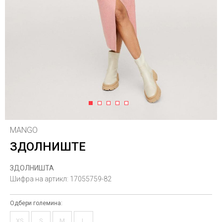
1
2
3
4
5
MANGO
ЗДОЛНИШТЕ
ЗДОЛНИШТА
Шифра на артикл:
17055759-82
Одбери големина:
XS
S
M
L