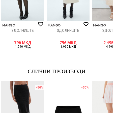
ИСПРАТИ
ЗДОЛНИШТЕ
ЗДОЛНИШТЕ
ЗДОЛ
796
МКД
796
МКД
2.49
1.990
МКД
1.990
МКД
4.99
СЛИЧНИ ПРОИЗВОДИ
-50
%
-50
%