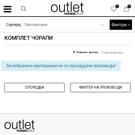
0
0
Филтри
Сортирај
КОМПЛЕТ ЧОРАПИ
Избриши филтри
0
производи
За избраните критериуми не се пронајдени производи!
СПОРЕДБА
ФИЛТЕР НА ПРОИЗВОДИ
070275363
ул. Никола Кљусев бр.6, кат 7