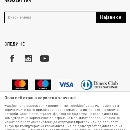
Продавница
NEWSLETTER
Политика на приватност
Контакт
Услови на користење
Кариера
Најави се
Како да купите
Ценовник
Право на повлекување/враќање на производ
Рекламации
Замена и рефундација на производи
СЛЕДИ НÉ
Услови за испорака
Плаќање
Оваа веб страна користи колачиња
www.fashiongroupoutlet.mk користи тнр. „cookies“ за да им помогне на
корисниците да го прилагодат користењето на интернетот на своите
Сите информации околу производите кои се изложени на нашата
потреби. Cookie е текстуален фајл кој се доделува на хард дискот на
онлајн продавница се стремиме да бидат конкретни, точни и прецизни,
компјутерот на корисникот од страна на мрежниот сервер. Cookies не
можат да бидат искористени да стартуваат програм или да пренесат
меѓутоа не можеме да гарантираме дека се без ниту една грешка или
вирус до компјутерот на корисникот. Тие се доделуваат единствено на
пак дека сите производи во моментот се достапни на залиха.