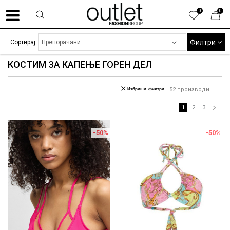
0
0
Филтри
Сортирај
КОСТИМ ЗА КАПЕЊЕ ГОРЕН ДЕЛ
Избриши филтри
52
производи
1
2
3
-50
%
-50
%