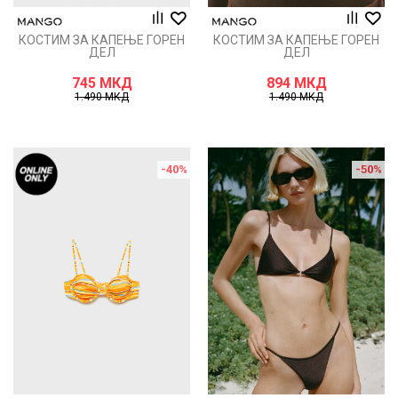
КОСТИМ ЗА КАПЕЊЕ ГОРЕН
КОСТИМ ЗА КАПЕЊЕ ГОРЕН
ДЕЛ
ДЕЛ
745
МКД
894
МКД
1.490
МКД
1.490
МКД
-40
%
-50
%