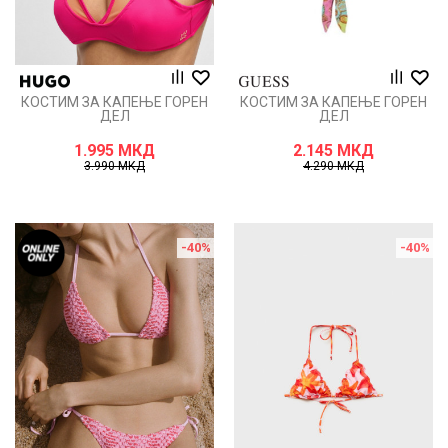
КОСТИМ ЗА КАПЕЊЕ ГОРЕН
КОСТИМ ЗА КАПЕЊЕ ГОРЕН
ДЕЛ
ДЕЛ
1.995
МКД
2.145
МКД
3.990
МКД
4.290
МКД
-40
%
-40
%