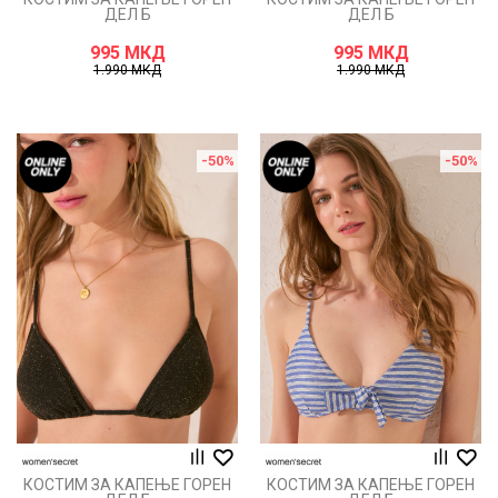
ДЕЛ Б
ДЕЛ Б
995
МКД
995
МКД
1.990
МКД
1.990
МКД
-50
%
-50
%
КОСТИМ ЗА КАПЕЊЕ ГОРЕН
КОСТИМ ЗА КАПЕЊЕ ГОРЕН