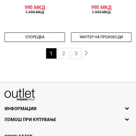
995
МКД
995
МКД
1.990
МКД
1.990
МКД
СПОРЕДБА
ФИЛТЕР НА ПРОИЗВОДИ
1
2
3
070275363
ул. Никола Кљусев бр.6, кат 7
1000 Скопје, Македонија
ИНФОРМАЦИИ
ДБ: МК4030006611193
За нас
ПОМОШ ПРИ КУПУВАЊЕ
outlet@fashiongroup.com.mk
Брендови
Најчести прашања