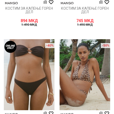
КОСТИМ ЗА КАПЕЊЕ ГОРЕН
КОСТИМ ЗА КАПЕЊЕ ГОРЕН
ДЕЛ
ДЕЛ
894
МКД
745
МКД
1.490
МКД
1.490
МКД
-40
%
-50
%