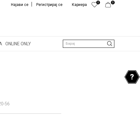
0
0
Најави се
Регистрирај се
Кариера
А
ONLINE ONLY
Барај
20-56