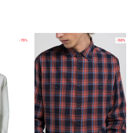
-70
%
-50
%