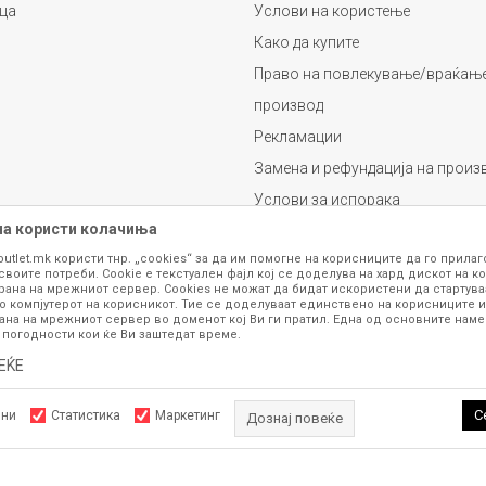
ца
Услови на користење
Како да купите
Право на повлекување/враќање
производ
Рекламации
Замена и рефундација на произ
Услови за испорака
на користи колачиња
Плаќање
outlet.mk користи тнр. „cookies“ за да им помогне на корисниците да го прила
своите потреби. Cookie е текстуален фајл кој се доделува на хард дискот на ко
рана на мрежниот сервер. Cookies не можат да бидат искористени да стартува
о компјутерот на корисникот. Тие се доделуваат единствено на корисниците и
ана на мрежниот сервер во доменот кој Ви ги пратил. Една од основните намен
 погодности кои ќе Ви заштедат време.
ЕЌЕ
се изложени на нашата онлајн продавница се стремиме да бидат конкретни,
шка или пак дека сите производи во моментот се достапни на залиха. Фотог
ба за замена на производ или рефундација, процедурата може да трае до 15 
С
лни
Статистика
Маркетинг
Дознај повеќе
рој 070 275 363 или на е-маил
outlet@fashiongroup.com.mk
од
понеделник до
Задолжителните колачиња ја прават страницата употреблива, 
ttps://www.fashiongroupoutlet.mk/
NB SOFT
, Изработено од
. Сите права