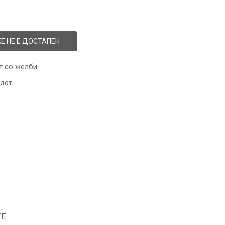
Е НЕ Е ДОСТАПЕН
т со желби
одот
ТЕ