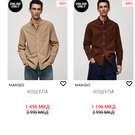
%
-50
%
-60
%
ИСПРАТИ
КОШУЛА
КОШУЛА
1.495
МКД
1.196
МКД
2.990
МКД
2.990
МКД