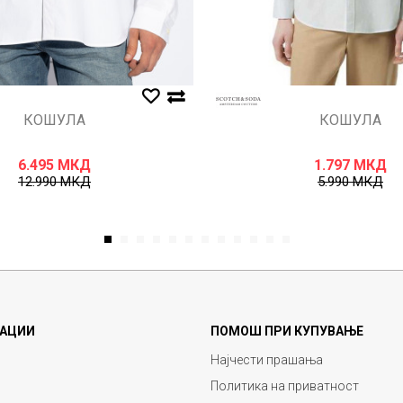
КОШУЛА
КОШУЛА
6.495
МКД
1.797
МКД
12.990
МКД
5.990
МКД
1
2
3
4
5
6
7
8
9
10
11
12
АЦИИ
ПОМОШ ПРИ КУПУВАЊЕ
Најчести прашања
Политика на приватност