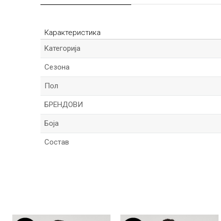
Карактеристика
Kатегорија
Сезона
Пол
БРЕНДОВИ
Боја
Состав
Име/Прекар
Порака