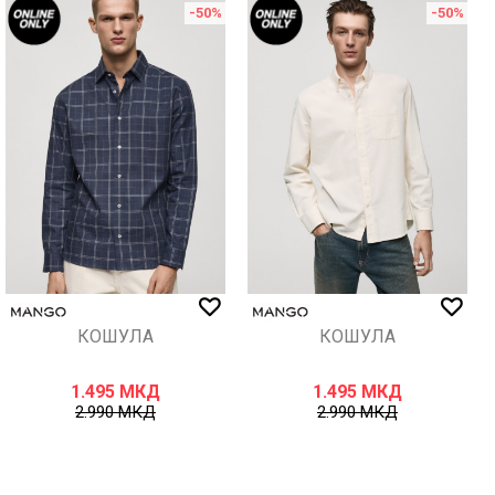
-50
%
-50
%
КОШУЛА
КОШУЛА
1.495
МКД
1.495
МКД
2.990
МКД
2.990
МКД