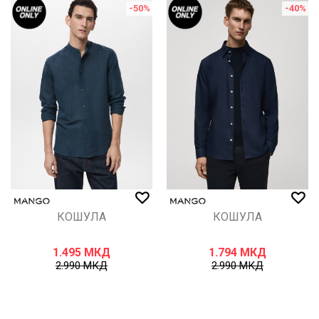
-50
%
-40
%
КОШУЛА
КОШУЛА
1.495
МКД
1.794
МКД
2.990
МКД
2.990
МКД