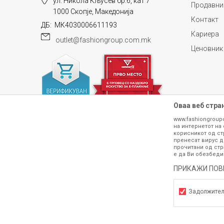
ул. Никола Кљусев бр.6, кат 7
Продавни
1000 Скопје, Македонија
Контакт
ДБ: МК4030006611193
Кариера
outlet@fashiongroup.com.mk
Ценовник
Оваа веб стра
www.fashiongroup
на интернетот на 
корисникот од ст
пренесат вирус д
прочитани од стр
е да Ви обезбеди
ПРИКАЖИ ПОВ
Сите информации околу производите кои 
гарантираме дека се без ниту една гре
производот. Доколку дојде до потре
Задолжите
контактирајте не на телефонскиот б
Задолжителни
h
©2026