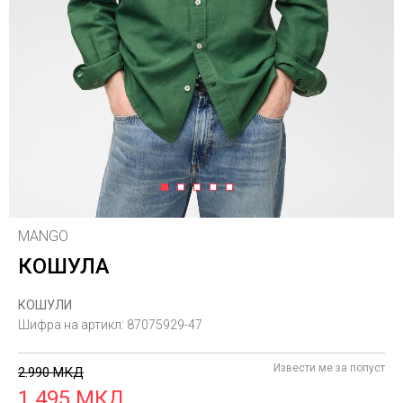
1
2
3
4
5
MANGO
КОШУЛА
КОШУЛИ
Шифра на артикл:
87075929-47
Извести ме за попуст
2.990
МКД
1.495
МКД