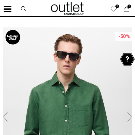
0
0
-50
%