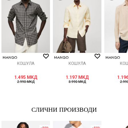
Порака
ИСПРАТИ
КОШУЛА
КОШУЛА
КО
1.495
МКД
1.197
МКД
1.19
2.990
МКД
3.990
МКД
2.99
СЛИЧНИ ПРОИЗВОДИ
-50
%
-50
%