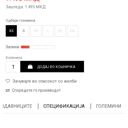
Заштеда:
1.495
МКД
Одбери големина:
XS
S
M
L
XL
XXL
Залихи
Количина:
ДОДАЈ ВО КОШНИЧКА
Зачувајте во списокот со желби
Споредете го производот
ПРОДАВНИЦИТЕ
СПЕЦИФИКАЦИЈА
ГОЛЕМИНИ