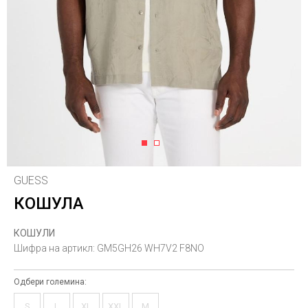
1
2
GUESS
КОШУЛА
КОШУЛИ
Шифра на артикл:
GM5GH26 WH7V2 F8NO
Одбери големина:
S
L
XL
XXL
M