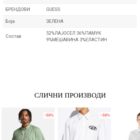
БРЕНДОВИ
GUESS
Боја
ЗЕЛЕНА
52%ЛАЈОСЕЛ 36%ПАМУК
Состав
9%МЕШАВИНА 3%ЕЛАСТИН
Име/Прекар
Е-меил
СЛИЧНИ ПРОИЗВОДИ
Порака
-50
%
-50
%