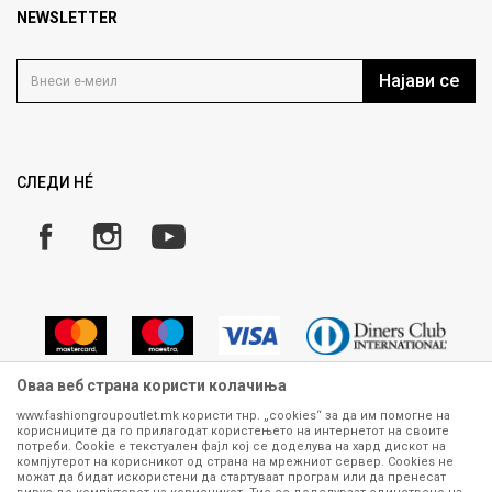
Продавница
NEWSLETTER
Политика на приватност
Контакт
Услови на користење
Кариера
Најави се
Како да купите
Ценовник
Право на повлекување/враќање на производ
Рекламации
Замена и рефундација на производи
СЛЕДИ НÉ
Услови за испорака
Плаќање
Оваа веб страна користи колачиња
www.fashiongroupoutlet.mk користи тнр. „cookies“ за да им помогне на
корисниците да го прилагодат користењето на интернетот на своите
Сите информации околу производите кои се изложени на нашата
потреби. Cookie е текстуален фајл кој се доделува на хард дискот на
онлајн продавница се стремиме да бидат конкретни, точни и прецизни,
компјутерот на корисникот од страна на мрежниот сервер. Cookies не
можат да бидат искористени да стартуваат програм или да пренесат
меѓутоа не можеме да гарантираме дека се без ниту една грешка или