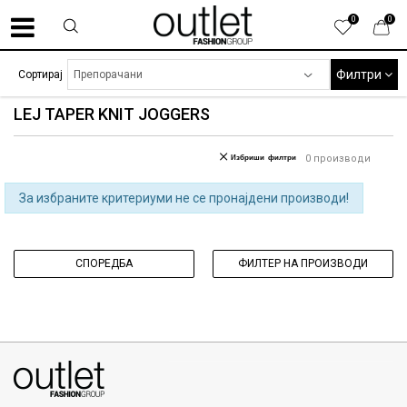
0
0
Филтри
Сортирај
LEJ TAPER KNIT JOGGERS
Избриши филтри
0
производи
За избраните критериуми не се пронајдени производи!
СПОРЕДБА
ФИЛТЕР НА ПРОИЗВОДИ
070275363
ул. Никола Кљусев бр.6, кат 7