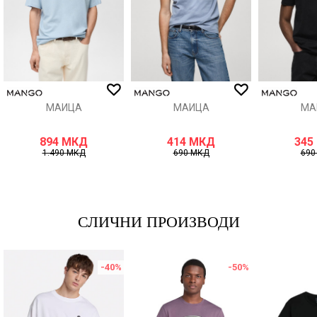
ИСПРАТИ
МАИЦА
МАИЦА
МА
894
МКД
414
МКД
345
1.490
МКД
690
МКД
69
СЛИЧНИ ПРОИЗВОДИ
-40
%
-50
%