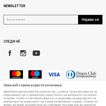
Најчести прашања
Продавница
NEWSLETTER
Политика на приватност
Контакт
Услови на користење
Кариера
Најави се
Како да купите
Ценовник
Право на повлекување/враќање на производ
Рекламации
Замена и рефундација на производи
СЛЕДИ НÉ
Услови за испорака
Плаќање
Оваа веб страна користи колачиња
www.fashiongroupoutlet.mk користи тнр. „cookies“ за да им помогне на
корисниците да го прилагодат користењето на интернетот на своите
Сите информации околу производите кои се изложени на нашата
потреби. Cookie е текстуален фајл кој се доделува на хард дискот на
онлајн продавница се стремиме да бидат конкретни, точни и прецизни,
компјутерот на корисникот од страна на мрежниот сервер. Cookies не
можат да бидат искористени да стартуваат програм или да пренесат
меѓутоа не можеме да гарантираме дека се без ниту една грешка или