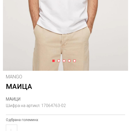
1
2
3
4
5
MANGO
МАИЦА
МАИЦИ
Шифра на артикл:
17064763-02
Одбрана големина:
L