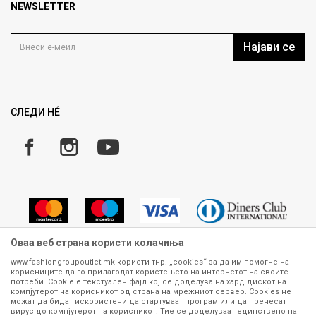
Продавница
NEWSLETTER
Политика на приватност
Контакт
Услови на користење
Кариера
Најави се
Како да купите
Ценовник
Право на повлекување/враќање на производ
Рекламации
Замена и рефундација на производи
СЛЕДИ НÉ
Услови за испорака
Плаќање
Оваа веб страна користи колачиња
www.fashiongroupoutlet.mk користи тнр. „cookies“ за да им помогне на
корисниците да го прилагодат користењето на интернетот на своите
Сите информации околу производите кои се изложени на нашата
потреби. Cookie е текстуален фајл кој се доделува на хард дискот на
онлајн продавница се стремиме да бидат конкретни, точни и прецизни,
компјутерот на корисникот од страна на мрежниот сервер. Cookies не
можат да бидат искористени да стартуваат програм или да пренесат
меѓутоа не можеме да гарантираме дека се без ниту една грешка или
вирус до компјутерот на корисникот. Тие се доделуваат единствено на
пак дека сите производи во моментот се достапни на залиха.