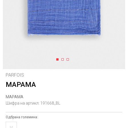
1
2
3
PARFOIS
МАРАМА
МАРАМА
Шифра на артикл:
191668_BL
Одбрана големина:
M