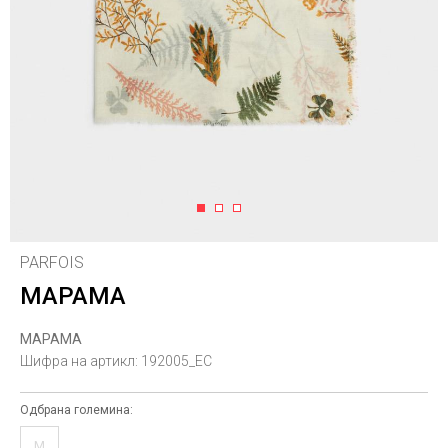
1
2
3
PARFOIS
МАРАМА
МАРАМА
Шифра на артикл:
192005_EC
Одбрана големина:
M