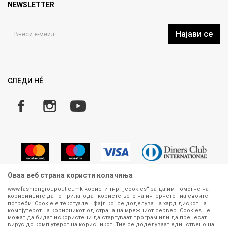
Продавница
NEWSLETTER
Политика на приватност
Контакт
Услови на користење
Кариера
Најави се
Како да купите
Ценовник
Право на повлекување/враќање на производ
Рекламации
Замена и рефундација на производи
СЛЕДИ НÉ
Услови за испорака
Плаќање
Оваа веб страна користи колачиња
www.fashiongroupoutlet.mk користи тнр. „cookies“ за да им помогне на
корисниците да го прилагодат користењето на интернетот на своите
Сите информации околу производите кои се изложени на нашата
потреби. Cookie е текстуален фајл кој се доделува на хард дискот на
онлајн продавница се стремиме да бидат конкретни, точни и прецизни,
компјутерот на корисникот од страна на мрежниот сервер. Cookies не
можат да бидат искористени да стартуваат програм или да пренесат
меѓутоа не можеме да гарантираме дека се без ниту една грешка или
вирус до компјутерот на корисникот. Тие се доделуваат единствено на
пак дека сите производи во моментот се достапни на залиха.