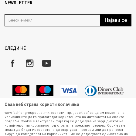
Продавница
NEWSLETTER
Политика на приватност
Контакт
Услови на користење
Кариера
Најави се
Како да купите
Ценовник
Право на повлекување/враќање на производ
Рекламации
Замена и рефундација на производи
СЛЕДИ НÉ
Услови за испорака
Плаќање
Оваа веб страна користи колачиња
www.fashiongroupoutlet.mk користи тнр. „cookies“ за да им помогне на
корисниците да го прилагодат користењето на интернетот на своите
Сите информации околу производите кои се изложени на нашата
потреби. Cookie е текстуален фајл кој се доделува на хард дискот на
онлајн продавница се стремиме да бидат конкретни, точни и прецизни,
компјутерот на корисникот од страна на мрежниот сервер. Cookies не
можат да бидат искористени да стартуваат програм или да пренесат
меѓутоа не можеме да гарантираме дека се без ниту една грешка или
вирус до компјутерот на корисникот. Тие се доделуваат единствено на
пак дека сите производи во моментот се достапни на залиха.