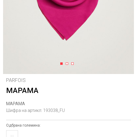
1
2
3
PARFOIS
МАРАМА
МАРАМА
Шифра на артикл:
193038_FU
Одбрана големина:
U