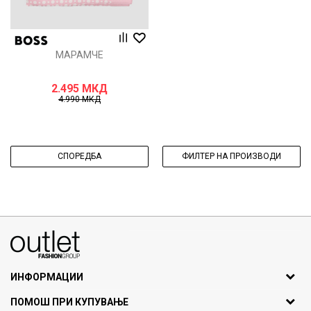
МАРАМЧЕ
2.495
МКД
4.990
МКД
СПОРЕДБА
ФИЛТЕР НА ПРОИЗВОДИ
070275363
ул. Никола Кљусев бр.6, кат 7
1000 Скопје, Македонија
ИНФОРМАЦИИ
ДБ: МК4030006611193
За нас
ПОМОШ ПРИ КУПУВАЊЕ