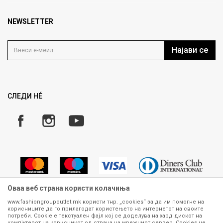
outlet@fashiongroup.com.mk
Брендови
Најчести прашања
Продавница
NEWSLETTER
Политика на приватност
Контакт
Услови на користење
Кариера
Најави се
Како да купите
Ценовник
Право на повлекување/враќање на производ
Рекламации
Замена и рефундација на производи
СЛЕДИ НÉ
Услови за испорака
Плаќање
Оваа веб страна користи колачиња
www.fashiongroupoutlet.mk користи тнр. „cookies“ за да им помогне на
корисниците да го прилагодат користењето на интернетот на своите
Сите информации околу производите кои се изложени на нашата
потреби. Cookie е текстуален фајл кој се доделува на хард дискот на
онлајн продавница се стремиме да бидат конкретни, точни и прецизни,
компјутерот на корисникот од страна на мрежниот сервер. Cookies не