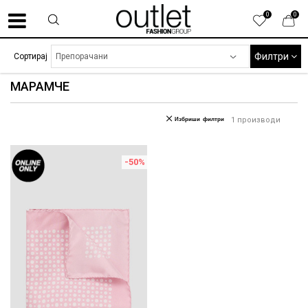
0
0
Филтри
Сортирај
МАРАМЧЕ
Избриши филтри
1
производи
-50
%