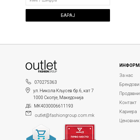
БАРАЈ
ИНФОРМ
За нас
070275363
Брендови
ул. Никола Кљусев бр.6, кат 7
Продавни
1000 Скопје, Македонија
Контакт
ДБ: МК4030006611193
Кариера
outlet@fashiongroup.com.mk
Ценовник