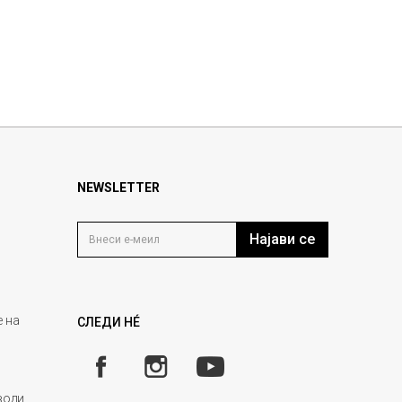
NEWSLETTER
Најави се
 на
СЛЕДИ НÉ
води