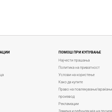
АЦИИ
ПОМОШ ПРИ КУПУВАЊЕ
Најчести прашања
Политика на приватност
ца
Услови на користење
Како да купите
Право на повлекување/враќање
производ
Рекламации
Замена и рефундација на произ