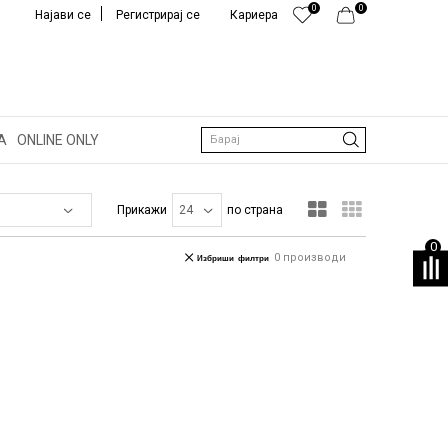
0
0
Најави се
Регистрирај се
Кариера
А
ONLINE ONLY
Барај
Прикажи
по страна
0
0
производи
Избриши филтри