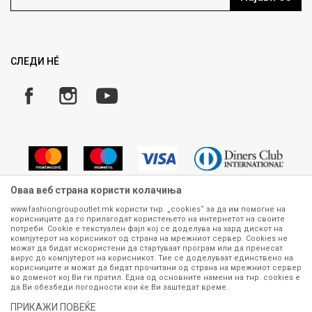
Како да купите
Ценовник
Право на повлекување/враќање на производ
Рекламации
Замена и рефундација на производи
СЛЕДИ НÉ
Услови за испорака
Плаќање
Оваа веб страна користи колачиња
www.fashiongroupoutlet.mk користи тнр. „cookies“ за да им помогне на
корисниците да го прилагодат користењето на интернетот на своите
Сите информации околу производите кои се изложени на нашата
потреби. Cookie е текстуален фајл кој се доделува на хард дискот на
онлајн продавница се стремиме да бидат конкретни, точни и прецизни,
компјутерот на корисникот од страна на мрежниот сервер. Cookies не
можат да бидат искористени да стартуваат програм или да пренесат
меѓутоа не можеме да гарантираме дека се без ниту една грешка или
вирус до компјутерот на корисникот. Тие се доделуваат единствено на
пак дека сите производи во моментот се достапни на залиха.
корисниците и можат да бидат прочитани од страна на мрежниот сервер
Фотографиите се најверодостојниот приказ на производот. Доколку
во доменот кој Ви ги пратил. Една од основните намени на тнр. сookies е
дојде до потреба за замена на производ или рефундација, процедурата
да Ви обезбеди погодности кои ќе Ви заштедат време.
може да трае до 15 работни дена. За повеќе информации,
ПРИКАЖИ ПОВЕЌЕ
контактирајте не на телефонскиот број 070 275 363 или на е-