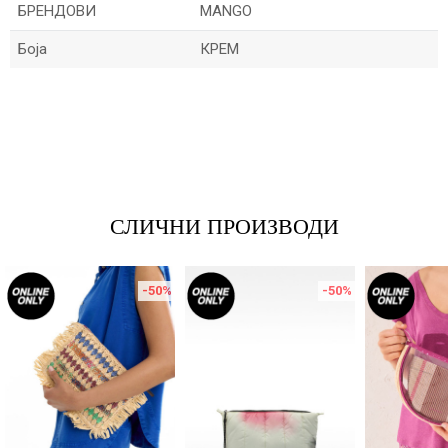
БРЕНДОВИ
MANGO
Боја
КРЕМ
Име/Прекар
Е-меил
СЛИЧНИ ПРОИЗВОДИ
Порака
-50
%
-50
%
ИСПРАТИ