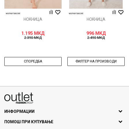
НОЌНИЦА
НОЌНИЦА
1.195
МКД
996
МКД
2.390
МКД
2.490
МКД
СПОРЕДБА
ФИЛТЕР НА ПРОИЗВОДИ
070275363
ул. Никола Кљусев бр.6, кат 7
1000 Скопје, Македонија
ИНФОРМАЦИИ
ДБ: МК4030006611193
За нас
ПОМОШ ПРИ КУПУВАЊЕ
outlet@fashiongroup.com.mk