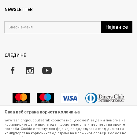
Брендови
Најчести прашања
Продавница
NEWSLETTER
Политика на приватност
Контакт
Услови на користење
Кариера
Најави се
Како да купите
Ценовник
Право на повлекување/враќање на производ
Рекламации
Замена и рефундација на производи
СЛЕДИ НÉ
Услови за испорака
Плаќање
Оваа веб страна користи колачиња
www.fashiongroupoutlet.mk користи тнр. „cookies“ за да им помогне на
корисниците да го прилагодат користењето на интернетот на своите
Сите информации околу производите кои се изложени на нашата
потреби. Cookie е текстуален фајл кој се доделува на хард дискот на
онлајн продавница се стремиме да бидат конкретни, точни и прецизни,
компјутерот на корисникот од страна на мрежниот сервер. Cookies не