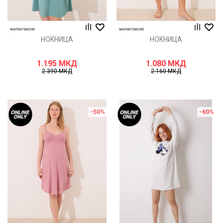
НОЌНИЦА
НОЌНИЦА
1.195
МКД
1.080
МКД
2.390
МКД
2.160
МКД
-50
%
-60
%