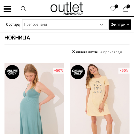
0
0
Филтри
Сортирај
НОЌНИЦА
Избриши филтри
4
производи
-50
%
-50
%