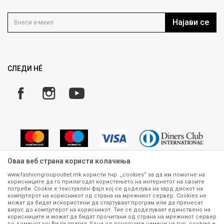
Контакт
Услови на користење
Кариера
Најави се
Како да купите
Ценовник
Право на повлекување/враќање на производ
Рекламации
Замена и рефундација на производи
СЛЕДИ НÉ
Услови за испорака
Плаќање
Оваа веб страна користи колачиња
www.fashiongroupoutlet.mk користи тнр. „cookies“ за да им помогне на
корисниците да го прилагодат користењето на интернетот на своите
Сите информации околу производите кои се изложени на нашата
потреби. Cookie е текстуален фајл кој се доделува на хард дискот на
онлајн продавница се стремиме да бидат конкретни, точни и прецизни,
компјутерот на корисникот од страна на мрежниот сервер. Cookies не
можат да бидат искористени да стартуваат програм или да пренесат
меѓутоа не можеме да гарантираме дека се без ниту една грешка или
вирус до компјутерот на корисникот. Тие се доделуваат единствено на
пак дека сите производи во моментот се достапни на залиха.
корисниците и можат да бидат прочитани од страна на мрежниот сервер
Фотографиите се најверодостојниот приказ на производот. Доколку
во доменот кој Ви ги пратил. Една од основните намени на тнр. сookies е