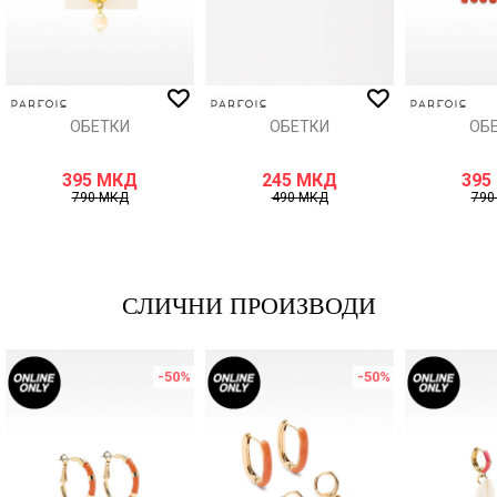
ИСПРАТИ
ОБЕТКИ
ОБЕТКИ
ОБ
395
МКД
245
МКД
395
790
МКД
490
МКД
79
СЛИЧНИ ПРОИЗВОДИ
-50
%
-50
%