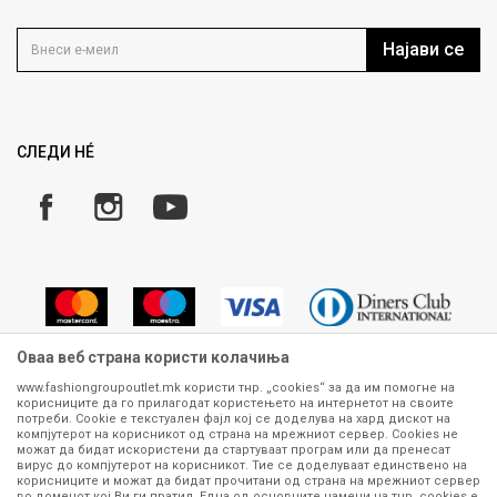
Контакт
Услови на користење
Кариера
Најави се
Како да купите
Ценовник
Право на повлекување/враќање на производ
Рекламации
Замена и рефундација на производи
СЛЕДИ НÉ
Услови за испорака
Плаќање
Оваа веб страна користи колачиња
www.fashiongroupoutlet.mk користи тнр. „cookies“ за да им помогне на
корисниците да го прилагодат користењето на интернетот на своите
Сите информации околу производите кои се изложени на нашата
потреби. Cookie е текстуален фајл кој се доделува на хард дискот на
онлајн продавница се стремиме да бидат конкретни, точни и прецизни,
компјутерот на корисникот од страна на мрежниот сервер. Cookies не
можат да бидат искористени да стартуваат програм или да пренесат
меѓутоа не можеме да гарантираме дека се без ниту една грешка или
вирус до компјутерот на корисникот. Тие се доделуваат единствено на
пак дека сите производи во моментот се достапни на залиха.
корисниците и можат да бидат прочитани од страна на мрежниот сервер
Фотографиите се најверодостојниот приказ на производот. Доколку
во доменот кој Ви ги пратил. Една од основните намени на тнр. сookies е