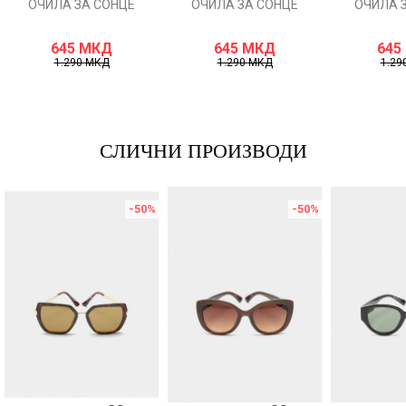
ОЧИЛА ЗА СОНЦЕ
ОЧИЛА ЗА СОНЦЕ
ОЧИЛА 
645
МКД
645
МКД
645
1.290
МКД
1.290
МКД
1.29
СЛИЧНИ ПРОИЗВОДИ
-50
%
-50
%