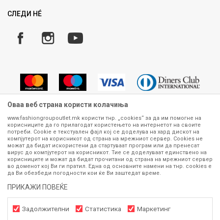
Замена и рефундација на производи
СЛЕДИ НÉ
Услови за испорака
Плаќање
Оваа веб страна користи колачиња
www.fashiongroupoutlet.mk користи тнр. „cookies“ за да им помогне на
корисниците да го прилагодат користењето на интернетот на своите
Сите информации околу производите кои се изложени на нашата
потреби. Cookie е текстуален фајл кој се доделува на хард дискот на
онлајн продавница се стремиме да бидат конкретни, точни и прецизни,
компјутерот на корисникот од страна на мрежниот сервер. Cookies не
можат да бидат искористени да стартуваат програм или да пренесат
меѓутоа не можеме да гарантираме дека се без ниту една грешка или
вирус до компјутерот на корисникот. Тие се доделуваат единствено на
пак дека сите производи во моментот се достапни на залиха.
корисниците и можат да бидат прочитани од страна на мрежниот сервер
Фотографиите се најверодостојниот приказ на производот. Доколку
во доменот кој Ви ги пратил. Една од основните намени на тнр. сookies е
дојде до потреба за замена на производ или рефундација, процедурата
да Ви обезбеди погодности кои ќе Ви заштедат време.
може да трае до 15 работни дена. За повеќе информации,
ПРИКАЖИ ПОВЕЌЕ
контактирајте не на телефонскиот број 070 275 363 или на е-
маил
outlet@fashiongroup.com.mk
од
понеделник до петок (08-16ч)
и сабота (10-15ч)
Задолжителни
Статистика
Маркетинг