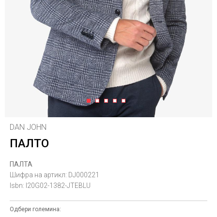
1
2
3
4
5
DAN JOHN
ПАЛТО
ПАЛТА
Шифра на артикл:
DJ000221
Isbn:
I20G02-1382-JTEBLU
Одбери големина: