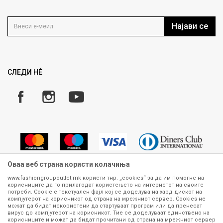
Политика на приватност
Контакт
Услови на користење
Кариера
Најави се
Како да купите
Ценовник
Право на повлекување/враќање на производ
Рекламации
Замена и рефундација на производи
СЛЕДИ НÉ
Услови за испорака
Плаќање
Оваа веб страна користи колачиња
www.fashiongroupoutlet.mk користи тнр. „cookies“ за да им помогне на
корисниците да го прилагодат користењето на интернетот на своите
Сите информации околу производите кои се изложени на нашата
потреби. Cookie е текстуален фајл кој се доделува на хард дискот на
онлајн продавница се стремиме да бидат конкретни, точни и прецизни,
компјутерот на корисникот од страна на мрежниот сервер. Cookies не
можат да бидат искористени да стартуваат програм или да пренесат
меѓутоа не можеме да гарантираме дека се без ниту една грешка или
вирус до компјутерот на корисникот. Тие се доделуваат единствено на
пак дека сите производи во моментот се достапни на залиха.
корисниците и можат да бидат прочитани од страна на мрежниот сервер