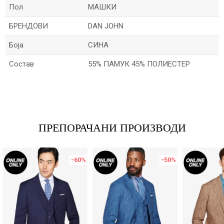
Пол
МАШКИ
БРЕНДОВИ
DAN JOHN
Боја
СИНА
Состав
55% ПАМУК 45% ПОЛИЕСТЕР
Име/Прекар
Е-меил
ПРЕПОРАЧАНИ ПРОИЗВОДИ
-60
%
-50
%
Порака