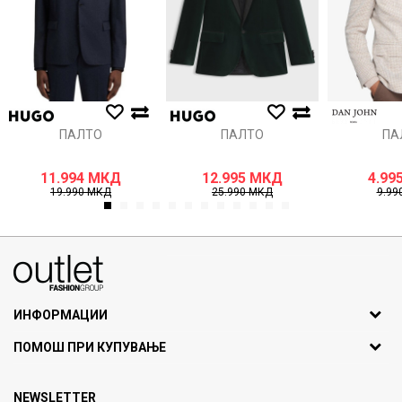
ПАЛТО
ПАЛТО
ПА
11.994
МКД
12.995
МКД
4.99
19.990
МКД
25.990
МКД
9.99
1
2
3
4
5
6
7
8
9
10
11
12
070275363
ул. Никола Кљусев бр.6, кат 7
1000 Скопје, Македонија
ИНФОРМАЦИИ
ДБ: МК4030006611193
За нас
ПОМОШ ПРИ КУПУВАЊЕ
outlet@fashiongroup.com.mk
Брендови
Најчести прашања
Продавница
NEWSLETTER