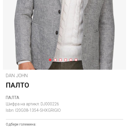
1
2
3
4
5
6
DAN JOHN
ПАЛТО
ПАЛТА
Шифра на артикл:
DJ000226
Isbn:
I20G08-1354-SHXGRIGIO
Одбери големина: