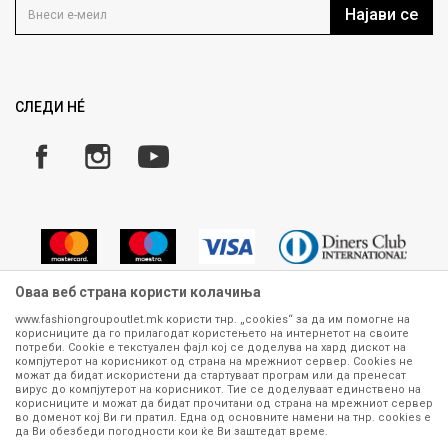
Кариера
Најави се
Како да купите
Ценовник
Право на повлекување/враќање на производ
Рекламации
Замена и рефундација на производи
СЛЕДИ НÉ
Услови за испорака
Плаќање
Оваа веб страна користи колачиња
www.fashiongroupoutlet.mk користи тнр. „cookies“ за да им помогне на
корисниците да го прилагодат користењето на интернетот на своите
Сите информации околу производите кои се изложени на нашата
потреби. Cookie е текстуален фајл кој се доделува на хард дискот на
онлајн продавница се стремиме да бидат конкретни, точни и прецизни,
компјутерот на корисникот од страна на мрежниот сервер. Cookies не
можат да бидат искористени да стартуваат програм или да пренесат
меѓутоа не можеме да гарантираме дека се без ниту една грешка или
вирус до компјутерот на корисникот. Тие се доделуваат единствено на
пак дека сите производи во моментот се достапни на залиха.
корисниците и можат да бидат прочитани од страна на мрежниот сервер
Фотографиите се најверодостојниот приказ на производот. Доколку
во доменот кој Ви ги пратил. Една од основните намени на тнр. сookies е
дојде до потреба за замена на производ или рефундација, процедурата
да Ви обезбеди погодности кои ќе Ви заштедат време.
може да трае до 15 работни дена. За повеќе информации,