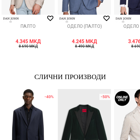
ИСПРАТИ
ПАЛТО
ОДЕЛО (ПАЛТО)
ОДЕЛО 
4.345
МКД
4.245
МКД
3.47
8.690
МКД
8.490
МКД
8.69
СЛИЧНИ ПРОИЗВОДИ
-40
%
-50
%