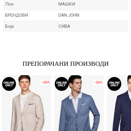
Пол
МАШКИ
БРЕНДОВИ
DAN JOHN
Боја
СИВА
Име/Прекар
Е-меил
ПРЕПОРАЧАНИ ПРОИЗВОДИ
-50
%
-50
%
Порака