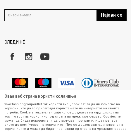
Контакт
Услови на користење
Кариера
Најави се
Како да купите
Ценовник
Право на повлекување/враќање на производ
Рекламации
Замена и рефундација на производи
СЛЕДИ НÉ
Услови за испорака
Плаќање
Оваа веб страна користи колачиња
www.fashiongroupoutlet.mk користи тнр. „cookies“ за да им помогне на
корисниците да го прилагодат користењето на интернетот на своите
Сите информации околу производите кои се изложени на нашата
потреби. Cookie е текстуален фајл кој се доделува на хард дискот на
онлајн продавница се стремиме да бидат конкретни, точни и прецизни,
компјутерот на корисникот од страна на мрежниот сервер. Cookies не
можат да бидат искористени да стартуваат програм или да пренесат
меѓутоа не можеме да гарантираме дека се без ниту една грешка или
вирус до компјутерот на корисникот. Тие се доделуваат единствено на
пак дека сите производи во моментот се достапни на залиха.
корисниците и можат да бидат прочитани од страна на мрежниот сервер