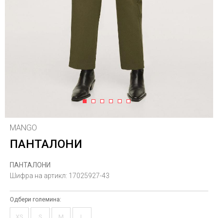
1
2
3
4
5
6
MANGO
ПАНТАЛОНИ
ПАНТАЛОНИ
Шифра на артикл:
17025927-43
Одбери големина:
XS
S
M
L