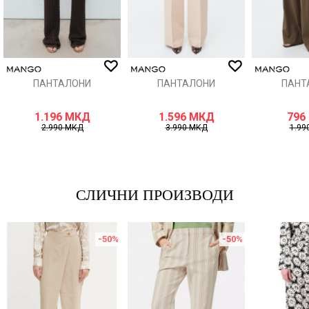
ИСПРАТИ
ПАНТАЛОНИ
ПАНТАЛОНИ
ПАНТ
1.196
МКД
1.596
МКД
796
2.990
МКД
3.990
МКД
1.99
СЛИЧНИ ПРОИЗВОДИ
-50
%
-50
%